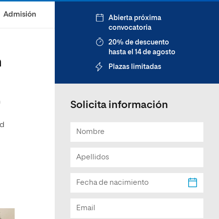
Facultad de Artes y Ciencias
Admisión
Abierta próxima
Sociales
convocatoria
Escuela de Doctorado
20% de descuento
hasta el 14 de agosto
n
Plazas limitadas
n
Solicita información
ad