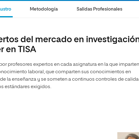
olíticas y Relaciones
Acceso universitario para
na de Movilidad
ustro
Metodología
Salidas Profesionales
nales
mayores
nacional
ertos del mercado en investigació
r en TISA
 por profesores expertos en cada asignatura en la que imparte
econocimiento laboral, que comparten sus conocimientos en
 de la enseñanza y se someten a continuos controles de calid
os estándares exigidos.