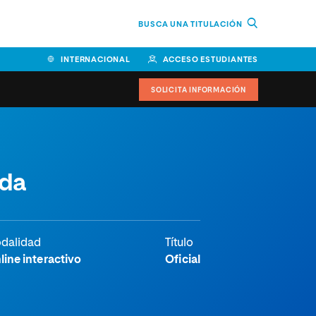
BUSCA UNA TITULACIÓN
INTERNACIONAL
ACCESO ESTUDIANTES
SOLICITA INFORMACIÓN
Facultad de Ciencias de la
ada
Educación y Humanidades
Facultad de Ciencias de la
Salud
Facultad de Economía y
dalidad
Título
Empresa
line interactivo
Oficial
Escuela Superior de Ingeniería
y Tecnología (ESIT)
Facultad de Derecho