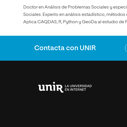
Doctor en Análisis de Problemas Sociales y especi
Sociales. Experto en análisis estadístico, métodos 
Aplica CAQDAS, R, Python y GeoDa al estudio de 
Contacta con UNIR
Universidad
Internacional
de
La
Rioja