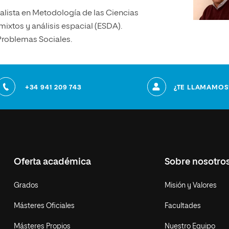
alista en Metodología de las Ciencias
mixtos y análisis espacial (ESDA).
Problemas Sociales.
+34 941 209 743
¿TE LLAMAMOS
Oferta académica
Sobre nosotro
Grados
Misión y Valores
Másteres Oficiales
Facultades
Másteres Propios
Nuestro Equipo