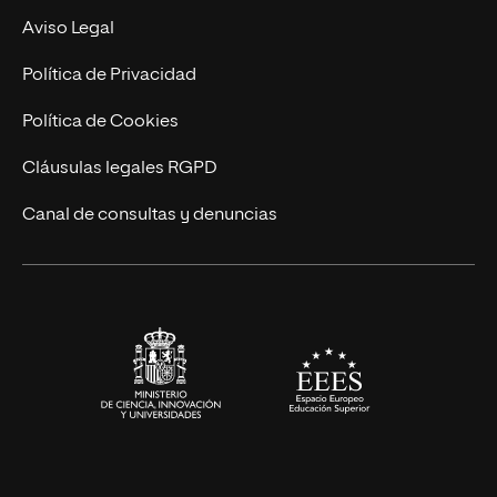
Experto Universitario
Nuestro Equipo
Aviso Legal
Postgrados
Trabaja en UNIR
Política de Privacidad
Cursos Universitarios
Actualidad
Política de Cookies
UNIR Revista
Cláusulas legales RGPD
Eventos
Canal de consultas y denuncias
Alianzas corporativas
Sala de prensa
Contacto