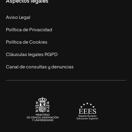
Aspectos legales
Doctorados
Facultades
Experto Universitario
Nuestro Equipo
Aviso Legal
Postgrados
Trabaja en UNIR
Política de Privacidad
Cursos Universitarios
Actualidad
Política de Cookies
UNIR Revista
Cláusulas legales RGPD
Eventos
Canal de consultas y denuncias
Alianzas corporativas
Sala de prensa
Contacto