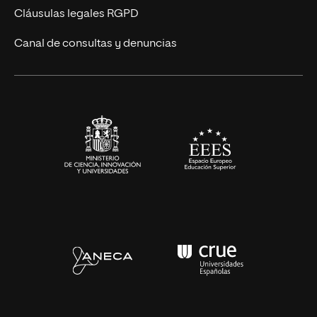
UNIR Revista
Cláusulas legales RGPD
Eventos
Canal de consultas y denuncias
Alianzas corporativas
Sala de prensa
Contacto