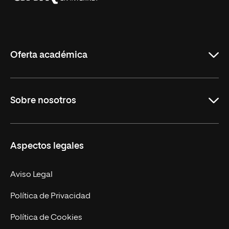
Universidad
Internacional
de
La
Rioja
Oferta académica
Grados
Sobre nosotros
Másteres Oficiales
Másteres Propios
Misión y Valores
Aspectos legales
Doctorados
Facultades
Experto Universitario
Nuestro Equipo
Aviso Legal
Postgrados
Trabaja en UNIR
Política de Privacidad
Cursos Universitarios
Actualidad
Política de Cookies