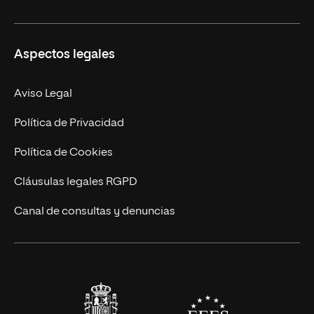
Másteres Propios
Misión y Valores
Aspectos legales
Doctorados
Facultades
Experto Universitario
Nuestro Equipo
Aviso Legal
Postgrados
Trabaja en UNIR
Política de Privacidad
Cursos Universitarios
Actualidad
Política de Cookies
UNIR Revista
Cláusulas legales RGPD
Eventos
Canal de consultas y denuncias
Alianzas corporativas
Sala de prensa
Contacto