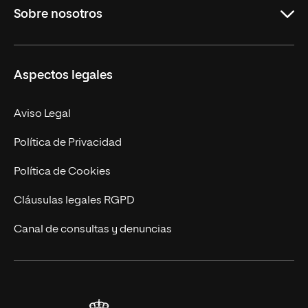
Sobre nosotros
Másteres Oficiales
Másteres Propios
Misión y Valores
Aspectos legales
Doctorados
Facultades
Experto Universitario
Nuestro Equipo
Aviso Legal
Postgrados
Trabaja en UNIR
Política de Privacidad
Cursos Universitarios
Actualidad
Política de Cookies
UNIR Revista
Cláusulas legales RGPD
Eventos
Canal de consultas y denuncias
Alianzas corporativas
Sala de prensa