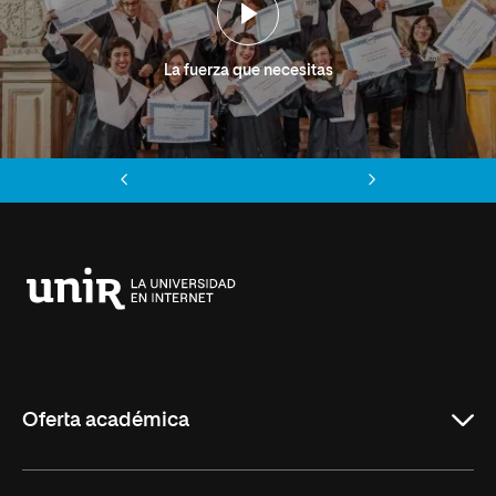
La fuerza que necesitas
Anterior
Siguiente
Universidad
Internacional
de
La
Rioja
Oferta académica
Grados