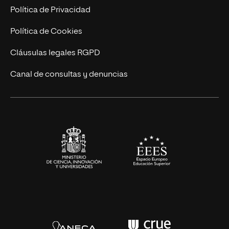
Postgrados
Trabaja en UNIR
Política de Privacidad
Cursos Universitarios
Actualidad
Política de Cookies
UNIR Revista
Cláusulas legales RGPD
Eventos
Canal de consultas y denuncias
Alianzas corporativas
Sala de prensa
Contacto