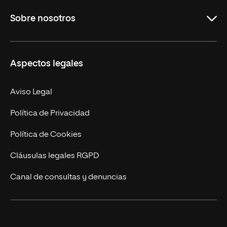
Grados
Sobre nosotros
Másteres Oficiales
Másteres Propios
Misión y Valores
Aspectos legales
Doctorados
Facultades
Experto Universitario
Nuestro Equipo
Aviso Legal
Postgrados
Trabaja en UNIR
Política de Privacidad
Cursos Universitarios
Actualidad
Política de Cookies
UNIR Revista
Cláusulas legales RGPD
Eventos
Canal de consultas y denuncias
Alianzas corporativas
Sala de prensa