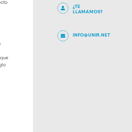
ecto
¿TE
LLAMAMOS?
INFO@UNIR.NET
s
 que
glo