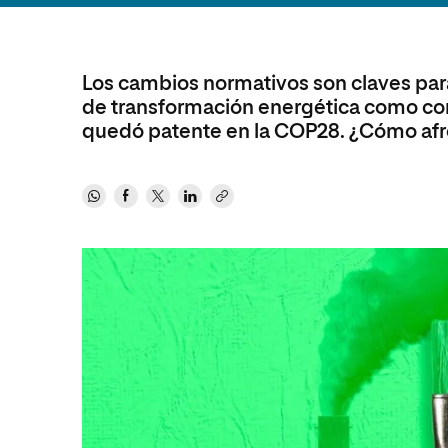
Diseño
Ingeniería y Tecnología
Ciencias P
Escuela de Humanidades
Ofici
Ciencias de la Salud
Diseño
Internacio
Inter
Normas de Organización y
Ciencias Sociales
Ciencias de la Salud
Funcionamiento
Los cambios normativos son claves para 
de transformación energética como co
Humanidades
Ciencias Sociales
quedó patente en la COP28. ¿Cómo afr
Artes
Humanidades
Música
Artes
Música