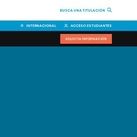
BUSCA UNA TITULACIÓN
INTERNACIONAL
ACCESO ESTUDIANTES
SOLICITA INFORMACIÓN
Facultad de Ciencias de la
Educación y Humanidades
Facultad de Ciencias de la
Salud
Facultad de Economía y
Empresa
Escuela Superior de Ingeniería
y Tecnología (ESIT)
Facultad de Derecho