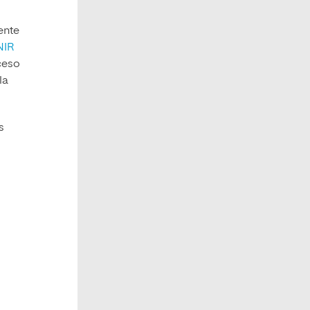
ente
NIR
ceso
la
s