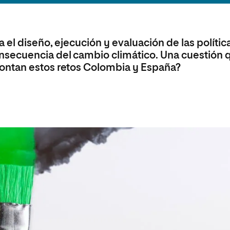
olíticas y Relaciones
Acceso universitario para
na de Movilidad
nales
mayores
nacional
el diseño, ejecución y evaluación de las polític
nsecuencia del cambio climático. Una cuestión 
ontan estos retos Colombia y España?