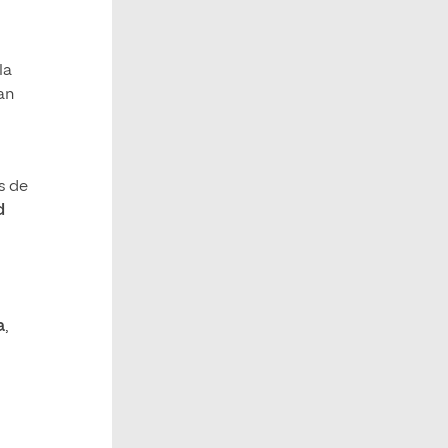
la
an
s de
d
a
,