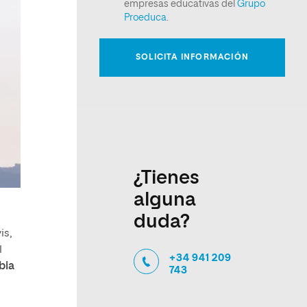
¿Tienes
alguna
duda?
is,
l
+34 941 209
bia
743