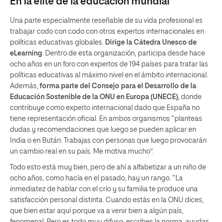
En la élite de la educación mundial
Una parte especialmente reseñable de su vida profesional es
trabajar codo con codo con otros expertos internacionales en
políticas educativas globales.
Dirige la Cátedra Unesco de
eLearning
. Dentro de esta organización, participa desde hace
ocho años en un foro con expertos de 194 países para tratar las
políticas educativas al máximo nivel en el ámbito internacional.
Además,
forma parte del Consejo para el Desarrollo de la
Educación Sostenible de la ONU en Europa (UNECE)
, donde
contribuye como experto internacional dado que España no
tiene representación oficial. En ambos organismos “planteas
dudas y recomendaciones que luego se pueden aplicar en
India o en Bután. Trabajas con personas que luego provocarán
un cambio real en su país. Me motiva mucho”.
Todo esto está muy bien, pero de ahí a alfabetizar a un niño de
ocho años, como hacía en el pasado, hay un rango. “La
inmediatez de hablar con el crío y su familia te produce una
satisfacción personal distinta. Cuando estás en la ONU dices,
que bien estar aquí porque va a venir bien a algún país,
fenomenal. Pero es todo muy difuso: escribes la norma, ayudas