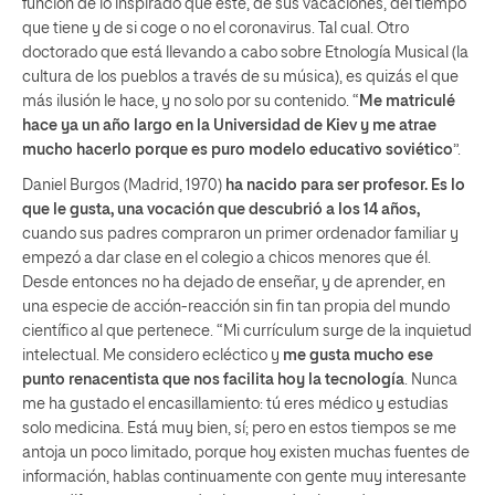
función de lo inspirado que esté, de sus vacaciones, del tiempo
que tiene y de si coge o no el coronavirus. Tal cual. Otro
doctorado que está llevando a cabo sobre Etnología Musical (la
cultura de los pueblos a través de su música), es quizás el que
más ilusión le hace, y no solo por su contenido. “
Me matriculé
hace ya un año largo en la Universidad de Kiev y me atrae
mucho hacerlo porque es puro modelo educativo soviético
”.
Daniel Burgos (Madrid, 1970)
ha nacido para ser profesor. Es lo
que le gusta, una vocación que descubrió a los 14 años,
cuando sus padres compraron un primer ordenador familiar y
empezó a dar clase en el colegio a chicos menores que él.
Desde entonces no ha dejado de enseñar, y de aprender, en
una especie de acción-reacción sin fin tan propia del mundo
científico al que pertenece. “Mi currículum surge de la inquietud
intelectual. Me considero ecléctico y
me gusta mucho ese
punto renacentista que nos facilita hoy la tecnología
. Nunca
me ha gustado el encasillamiento: tú eres médico y estudias
solo medicina. Está muy bien, sí; pero en estos tiempos se me
antoja un poco limitado, porque hoy existen muchas fuentes de
información, hablas continuamente con gente muy interesante