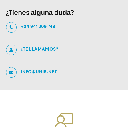
¿Tienes alguna duda?
+34 941 209 743
¿TE LLAMAMOS?
INFO@UNIR.NET