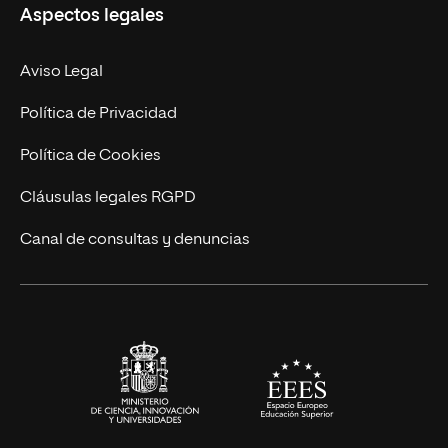
Aspectos legales
Doctorados
Facultades
Experto Universitario
Nuestro Equipo
Aviso Legal
Postgrados
Trabaja en UNIR
Política de Privacidad
Cursos Universitarios
Actualidad
Política de Cookies
UNIR Revista
Cláusulas legales RGPD
Eventos
Canal de consultas y denuncias
Alianzas corporativas
Sala de prensa
Contacto