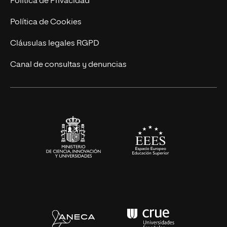
Política de Privacidad
Cursos Universitarios
Actualidad
Política de Cookies
UNIR Revista
Cláusulas legales RGPD
Eventos
Canal de consultas y denuncias
Alianzas corporativas
Sala de prensa
Contacto