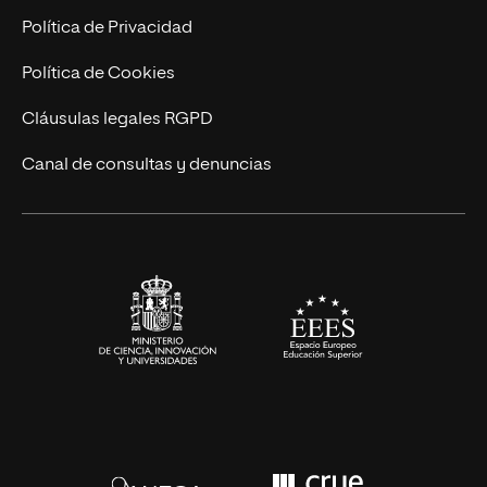
Postgrados
Trabaja en UNIR
Política de Privacidad
Cursos Universitarios
Actualidad
Política de Cookies
UNIR Revista
Cláusulas legales RGPD
Eventos
Canal de consultas y denuncias
Alianzas corporativas
Sala de prensa
Contacto