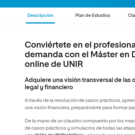
Diseño
Ingeniería y Tecnología
Ciencias P
Escuela de Humanidades
Ofici
Ciencias de la Salud
Diseño
Internacio
Inter
Descripción
Plan de Estudios
Cla
Normas de Organización y
Ciencias Sociales
Ciencias de la Salud
Funcionamiento
Humanidades
Ciencias Sociales
Conviértete en el profesion
Artes
Humanidades
demanda con el Máster en D
Música
Artes
online de UNIR
Música
Adquiere una visión transversal de las 
legal y financiero
A través de la resolución de casos prácticos, aprend
una visión financiera, preparándote para formar p
De la mano de un claustro compuesto por los mejore
de casos prácticos y simulacros de todas las eta