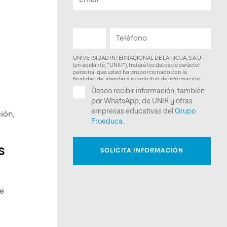
ión,
s
te