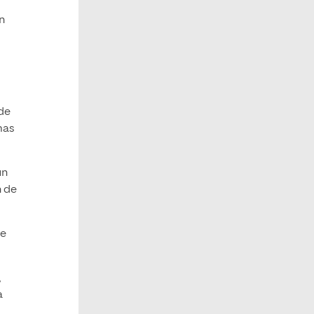
n
 de
mas
un
n de
de
,
a