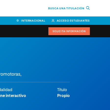
BUSCA UNA TITULACIÓN
INTERNACIONAL
ACCESO ESTUDIANTES
SOLICITA INFORMACIÓN
Facultad de Ciencias de la
Educación y Humanidades
Facultad de Ciencias de la
romotoras,
Salud
Facultad de Economía y
Empresa
alidad
Título
ne interactivo
Propio
Escuela Superior de Ingeniería
y Tecnología (ESIT)
Facultad de Derecho