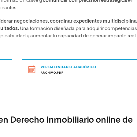
 información clave y
comunicar con precisión estratégica
en
inantes.
iderar negociaciones, coordinar expedientes multidisciplina
sultados.
Una formación diseñada para adquirir competencias
mpleabilidad y aumentar tu capacidad de generar impacto real
VER CALENDARIO ACADÉMICO
ARCHIVO.PDF
 en Derecho Inmobiliario online de