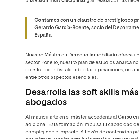
una
visión multidisciplinar
y alineada con las nec
Contamos con un claustro de prestigiosos pro
Gerardo García-Boente, socio del Departame
España.
Nuestro
Máster
en Derecho Inmobiliario
ofrece un
sector. Por ello, nuestro plan de estudios abarca n
construcción, fiscalidad de las operaciones, urbani
entre otros aspectos esenciales.
Desarrolla las soft skills 
abogados
Al matricularte en el máster, accederás al
Curso en
adicional. Esta formación impulsa tu capacidad d
complejidad e impacto. A través de contenidos prá