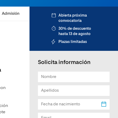
Facultad de Artes y Ciencias
Sociales
Admisión
Abierta próxima
convocatoria
Escuela de Doctorado
30% de descuento
hasta 13 de agosto
Plazas limitadas
Solicita información
a
con
ución
ote