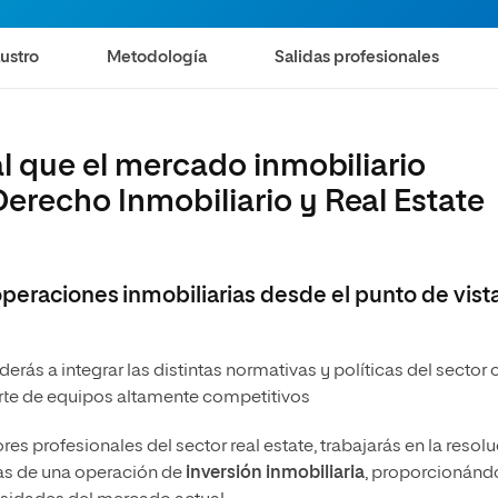
olíticas y Relaciones
Acceso universitario para
na de Movilidad
nales
mayores
nacional
ustro
Metodología
Salidas profesionales
al que el mercado inmobiliario
erecho Inmobiliario y Real Estate
operaciones inmobiliarias desde el punto de vist
erás a integrar las distintas normativas y políticas del sector 
arte de equipos altamente competitivos
s profesionales del sector real estate, trabajarás en la resol
pas de una operación de
inversión inmobiliaria
, proporcionánd