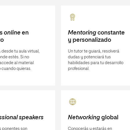
es
online
en
Mentoring
constante
to
y personalizado
 desde tu aula virtual,
Un tutor te guiará, resolverá
nde estés. Si no
dudas y potenciará tus
 accede al material
habilidades para tu desarrollo
 cuando quieras.
profesional.
ssional speakers
Networking
global
s ponentes son
Conocerás y estarás en