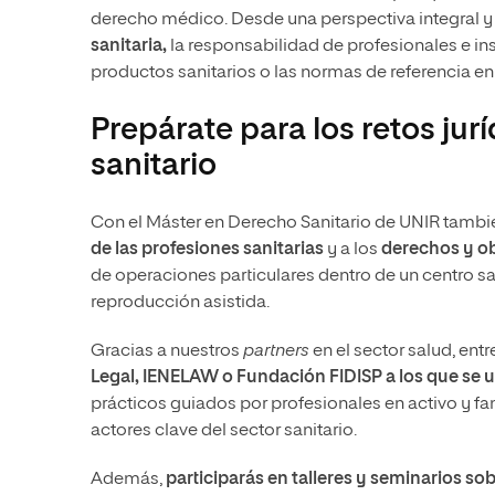
derecho médico. Desde una perspectiva integral y 
sanitaria,
la responsabilidad de profesionales e ins
productos sanitarios o las normas de referencia e
Prepárate para los retos jur
sanitario
Con el Máster en Derecho Sanitario de UNIR tambié
de las profesiones sanitarias
y a los
derechos y ob
de operaciones particulares dentro de un centro san
reproducción asistida.
Gracias a nuestros
partners
en el sector salud, ent
Legal, IENELAW o Fundación FIDISP a los que se
prácticos guiados por profesionales en activo y fam
actores clave del sector sanitario.
Además,
participarás en talleres y seminarios so