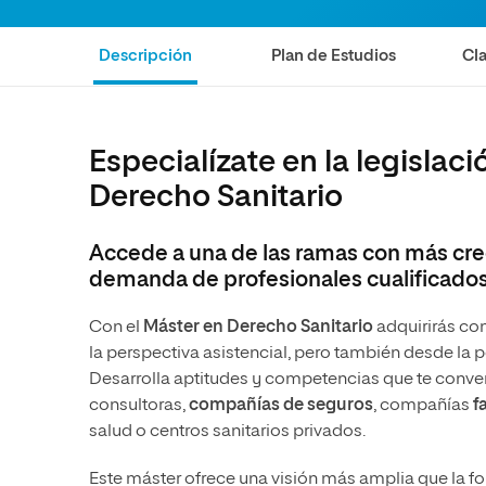
Diseño
Ingeniería y Tecnología
Ciencias P
Escuela de Humanidades
Ofici
Ciencias de la Salud
Diseño
Internacio
Inter
Descripción
Plan de Estudios
Cla
Normas de Organización y
Ciencias Sociales
Ciencias de la Salud
Funcionamiento
Humanidades
Ciencias Sociales
Especialízate en la legislac
Artes
Humanidades
Derecho Sanitario
Música
Artes
Música
Accede a una de las ramas con más crec
demanda de profesionales cualificado
Con el
Máster en Derecho Sanitario
adquirirás con
la perspectiva asistencial, pero también desde la pe
Desarrolla aptitudes y competencias que te conver
consultoras,
compañías de seguros
, compañías
f
salud o centros sanitarios privados.
Este máster ofrece una visión más amplia que la for