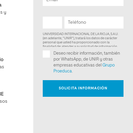
a
s y
io
as
BE
asos