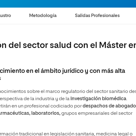
Máster Universitario en Psicopedagogía
olíticas y Relaciones
Acceso universitario para
na de Movilidad
nales
mayores
nacional
Máster Universitario en Atención Temprana y
ustro
Metodología
Salidas Profesionales
Desarrollo Infantil
Máster Universitario en Enseñanza de Español
como Lengua Extranjera (ELE)
ión del sector salud con el Máster e
imiento en el ámbito jurídico y con más alta
s
ocimientos sobre el marco regulatorio del sector sanitario d
rspectiva de la industria y de la
investigación biomédica
.
tirán en un profesional codiciado por
despachos
de abogado
armacéuticas, laboratorios,
grupos empresariales del sector
mación tradicional en legislación sanitaria, medicina legal o