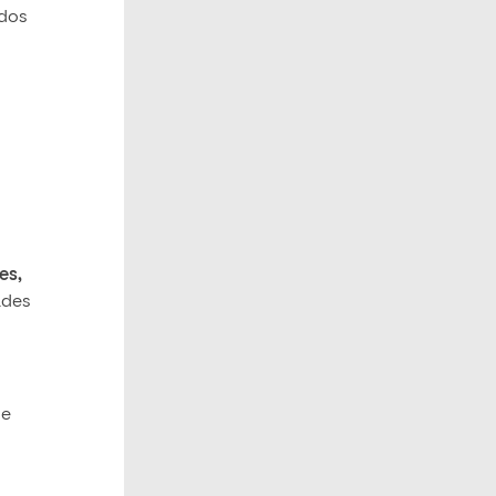
ados
es,
dades
de