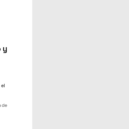
 y
 el
n de