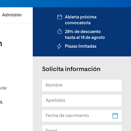
Facultad de Artes y Ciencias
Sociales
Admisión
Abierta próxima
convocatoria
Escuela de Doctorado
28% de descuento
hasta el 14 de agosto
n
Plazas limitadas
Solicita información
esde
s
,