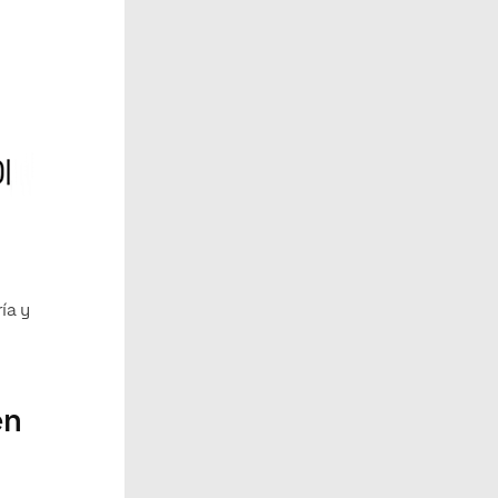
ía y
en