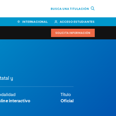
BUSCA UNA TITULACIÓN
INTERNACIONAL
ACCESO ESTUDIANTES
SOLICITA INFORMACIÓN
Facultad de Ciencias de la
Educación y Humanidades
Facultad de Ciencias de la
tatal y
Salud
Facultad de Economía y
Empresa
dalidad
Título
line interactivo
Oficial
Escuela Superior de Ingeniería
y Tecnología (ESIT)
Facultad de Derecho