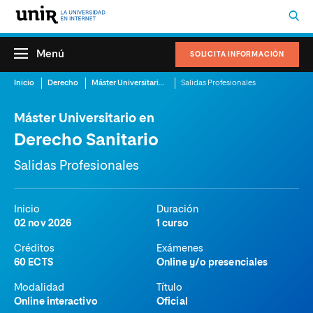
Menú
SOLICITA INFORMACIÓN
Inicio
Derecho
Máster Universitario en Derecho Sanitario
Salidas Profesionales
Máster Universitario en
Derecho Sanitario
Salidas Profesionales
Inicio
Duración
02 nov 2026
1 curso
Créditos
Exámenes
60 ECTS
Online y/o presenciales
Modalidad
Título
Online interactivo
Oficial