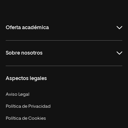
Universidad
Internacional
de
La
Rioja
Oferta académica
Grados
Sobre nosotros
Másteres Oficiales
Másteres Propios
Misión y Valores
Aspectos legales
Doctorados
Facultades
Experto Universitario
Nuestro Equipo
Aviso Legal
Postgrados
Trabaja en UNIR
Política de Privacidad
Cursos Universitarios
Actualidad
Política de Cookies