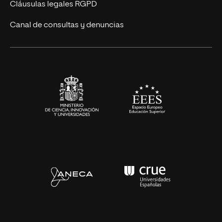
UNIR Revista
Cláusulas legales RGPD
Eventos
Canal de consultas y denuncias
Alianzas corporativas
Sala de prensa
Contacto