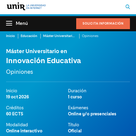
Menú
SOLICITA INFORMACIÓN
Inicio
Educación
Máster Universitario en Innovación Educativa
Opiniones
Máster Universitario en
Innovación Educativa
Opiniones
Inicio
Duración
19 oct 2026
1 curso
Créditos
Exámenes
60 ECTS
Online y/o presenciales
Modalidad
Título
Online interactivo
Oficial