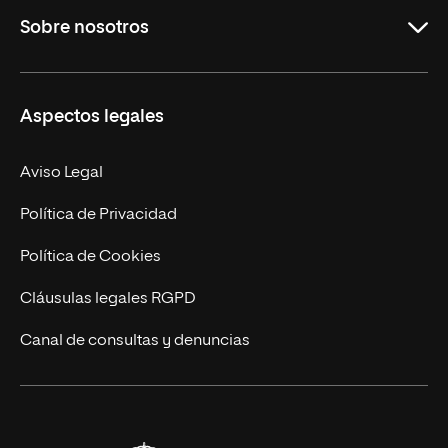
Sobre nosotros
Másteres Oficiales
Másteres Propios
Misión y Valores
Aspectos legales
Doctorados
Facultades
Experto Universitario
Nuestro Equipo
Aviso Legal
Postgrados
Trabaja en UNIR
Política de Privacidad
Cursos Universitarios
Actualidad
Política de Cookies
UNIR Revista
Cláusulas legales RGPD
Eventos
Canal de consultas y denuncias
Alianzas corporativas
Sala de prensa