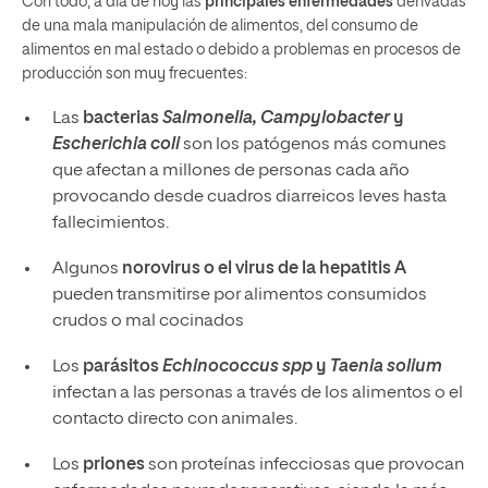
Con todo, a día de hoy las
principales enfermedades
derivadas
de una mala manipulación de alimentos, del consumo de
alimentos en mal estado o debido a problemas en procesos de
producción son muy frecuentes:
Las
bacterias
Salmonella, Campylobacter
y
Escherichia coli
son los patógenos más comunes
que afectan a millones de personas cada año
provocando desde cuadros diarreicos leves hasta
fallecimientos.
Algunos
norovirus o el virus de la hepatitis A
pueden transmitirse por alimentos consumidos
crudos o mal cocinados
Los
parásitos
Echinococcus spp
y
Taenia solium
infectan a las personas a través de los alimentos o el
contacto directo con animales.
Los
priones
son proteínas infecciosas que provocan