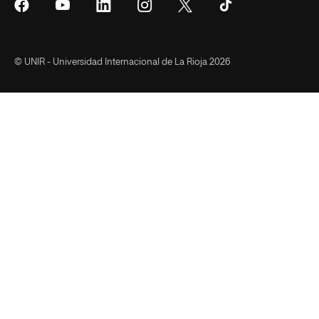
Síguenos
Síguenos
Síguenos
Síguenos
Síguenos
Síguenos
en
en
en
en
en
en
Facebook
YouTube
LinkedIn
Instagram
Twitter
Tiktok
© UNIR - Universidad Internacional de La Rioja 2026