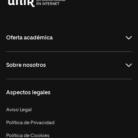
Universidad
Internacional
de
La
Rioja
Oferta académica
Grados
Sobre nosotros
Másteres Oficiales
Másteres Propios
Misión y Valores
Aspectos legales
Doctorados
Facultades
Experto Universitario
Nuestro Equipo
Aviso Legal
Postgrados
Trabaja en UNIR
Política de Privacidad
Cursos Universitarios
Actualidad
Política de Cookies