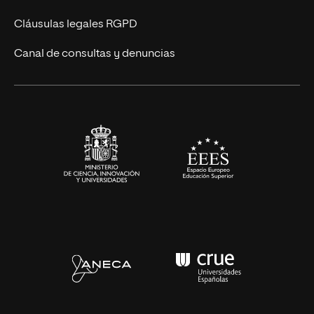
UNIR Revista
Cláusulas legales RGPD
Eventos
Canal de consultas y denuncias
Alianzas corporativas
Sala de prensa
Contacto