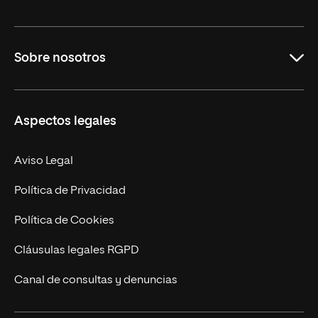
Grados
Sobre nosotros
Másteres Oficiales
Másteres Propios
Misión y Valores
Aspectos legales
Doctorados
Facultades
Experto Universitario
Nuestro Equipo
Aviso Legal
Postgrados
Trabaja en UNIR
Política de Privacidad
Cursos Universitarios
Actualidad
Política de Cookies
UNIR Revista
Cláusulas legales RGPD
Eventos
Canal de consultas y denuncias
Alianzas corporativas