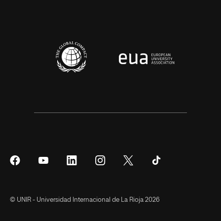
Síguenos
Síguenos
Síguenos
Síguenos
Síguenos
Síguenos
en
en
en
en
en
en
Facebook
YouTube
LinkedIn
Instagram
Twitter
Tiktok
© UNIR - Universidad Internacional de La Rioja 2026