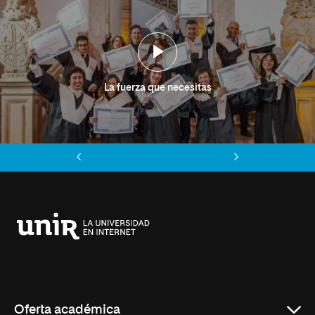
La fuerza que necesitas
Anterior
Siguiente
Universidad
Internacional
de
La
Rioja
Oferta académica