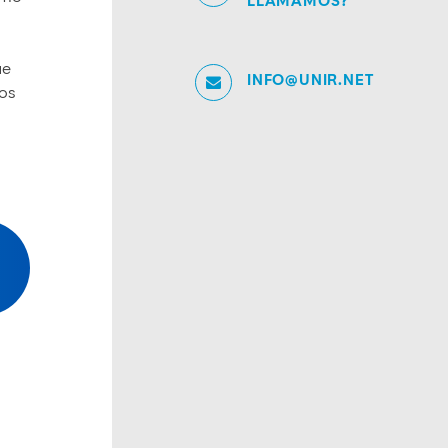
LLAMAMOS?
ue
INFO@UNIR.NET
sos