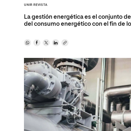
Diseño
Ingeniería y Tecnología
UNIR REVISTA
Ciencias P
Escuela de Humanidades
Ofici
Ciencias de la Salud
Diseño
Internacio
Inter
La gestión energética es el conjunto d
Normas de Organización y
Ciencias Sociales
Ciencias de la Salud
Funcionamiento
del consumo energético con el fin de lo
Humanidades
Ciencias Sociales
Artes
Humanidades
Música
Artes
Música