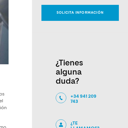
¿Tienes
alguna
duda?
los
+34 941 209
el
743
tión
¿TE
umo