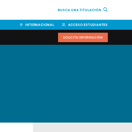
BUSCA UNA TITULACIÓN
INTERNACIONAL
ACCESO ESTUDIANTES
SOLICITA INFORMACIÓN
Facultad de Ciencias de la
Educación y Humanidades
Facultad de Ciencias de la
Salud
Facultad de Economía y
Empresa
Escuela Superior de Ingeniería
y Tecnología (ESIT)
Facultad de Derecho