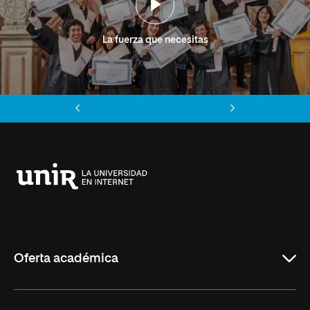
La fuerza que necesitas
Anterior
Siguiente
Universidad
Internacional
de
La
Rioja
Oferta académica
Grados