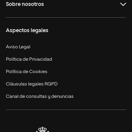
Sobre nosotros
Másteres Oficiales
Másteres Propios
Misión y Valores
Aspectos legales
Doctorados
Facultades
Experto Universitario
Nuestro Equipo
Aviso Legal
Postgrados
Trabaja en UNIR
Política de Privacidad
Cursos Universitarios
Actualidad
Política de Cookies
UNIR Revista
Cláusulas legales RGPD
Eventos
Canal de consultas y denuncias
Alianzas corporativas
Sala de prensa