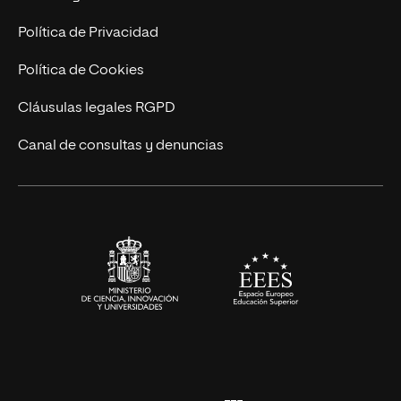
Postgrados
Trabaja en UNIR
Política de Privacidad
Cursos Universitarios
Actualidad
Política de Cookies
UNIR Revista
Cláusulas legales RGPD
Eventos
Canal de consultas y denuncias
Alianzas corporativas
Sala de prensa
Contacto