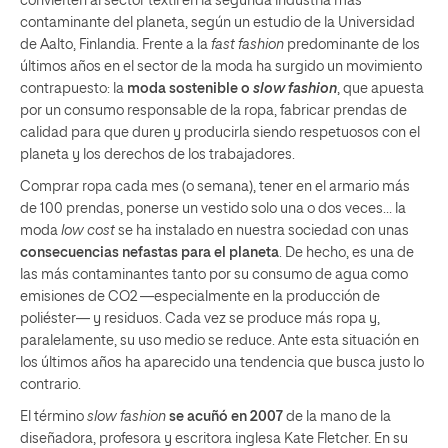
convierten al sector textil en la segunda industria más
contaminante del planeta, según un estudio de la Universidad
de Aalto, Finlandia. Frente a la
fast fashion
predominante de los
últimos años en el sector de la moda ha surgido un movimiento
contrapuesto: la
moda sostenible o
slow fashion
, que apuesta
por un consumo responsable de la ropa, fabricar prendas de
calidad para que duren y producirla siendo respetuosos con el
planeta y los derechos de los trabajadores.
Comprar ropa cada mes (o semana), tener en el armario más
de 100 prendas, ponerse un vestido solo una o dos veces… la
moda
low cost
se ha instalado en nuestra sociedad con unas
consecuencias nefastas para el planeta
. De hecho, es una de
las más contaminantes tanto por su consumo de agua como
emisiones de CO2 —especialmente en la producción de
poliéster— y residuos. Cada vez se produce más ropa y,
paralelamente, su uso medio se reduce. Ante esta situación en
los últimos años ha aparecido una tendencia que busca justo lo
contrario.
El término
slow fashion
se acuñó en 2007
de la mano de la
diseñadora, profesora y escritora inglesa Kate Fletcher. En su