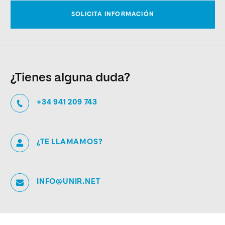
¿Tienes alguna duda?
+34 941 209 743
¿TE LLAMAMOS?
INFO@UNIR.NET