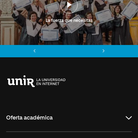
La fuerza que necesitas
Anterior
Siguiente
Universidad
Internacional
de
La
Rioja
Oferta académica
Grados