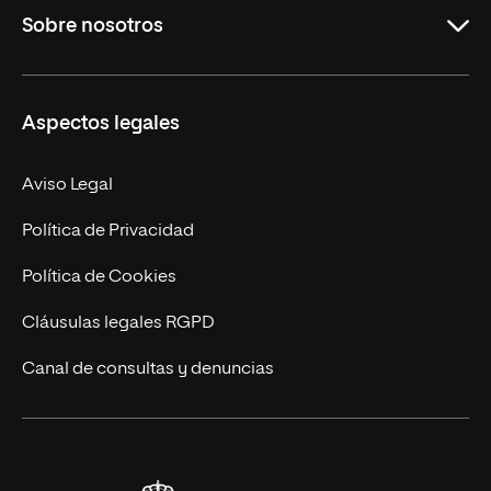
Sobre nosotros
Másteres Oficiales
Másteres Propios
Misión y Valores
Aspectos legales
Doctorados
Facultades
Experto Universitario
Nuestro Equipo
Aviso Legal
Postgrados
Trabaja en UNIR
Política de Privacidad
Cursos Universitarios
Actualidad
Política de Cookies
UNIR Revista
Cláusulas legales RGPD
Eventos
Canal de consultas y denuncias
Alianzas corporativas
Sala de prensa