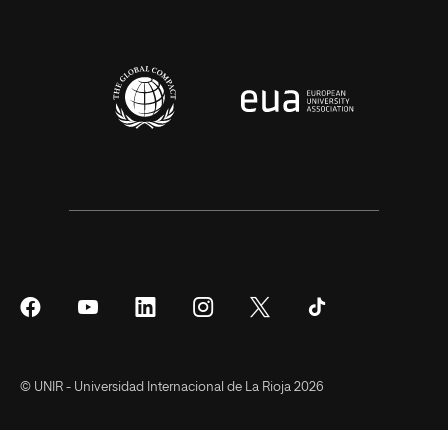
Síguenos
Síguenos
Síguenos
Síguenos
Síguenos
Síguenos
en
en
en
en
en
en
Facebook
YouTube
LinkedIn
Instagram
Twitter
Tiktok
© UNIR - Universidad Internacional de La Rioja 2026