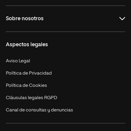
Grados
Sobre nosotros
Másteres Oficiales
Másteres Propios
Misión y Valores
Aspectos legales
Doctorados
Facultades
Experto Universitario
Nuestro Equipo
Aviso Legal
Postgrados
Trabaja en UNIR
Política de Privacidad
Cursos Universitarios
Actualidad
Política de Cookies
UNIR Revista
Cláusulas legales RGPD
Eventos
Canal de consultas y denuncias
Alianzas corporativas