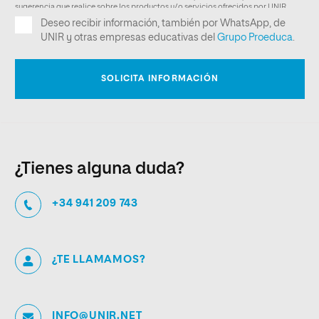
¿Tienes alguna duda?
+34 941 209 743
¿TE LLAMAMOS?
INFO@UNIR.NET