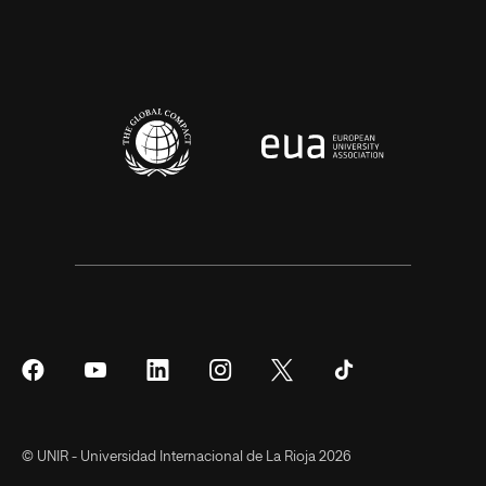
Síguenos
Síguenos
Síguenos
Síguenos
Síguenos
Síguenos
en
en
en
en
en
en
Facebook
YouTube
LinkedIn
Instagram
Twitter
Tiktok
© UNIR - Universidad Internacional de La Rioja 2026