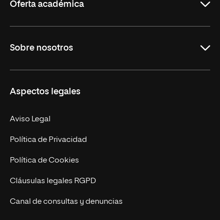
Oferta académica
Grados
Sobre nosotros
Másteres Oficiales
Másteres Propios
Misión y Valores
Aspectos legales
Doctorados
Facultades
Experto Universitario
Nuestro Equipo
Aviso Legal
Postgrados
Trabaja en UNIR
Política de Privacidad
Cursos Universitarios
Actualidad
Política de Cookies
UNIR Revista
Cláusulas legales RGPD
Eventos
Canal de consultas y denuncias
Alianzas corporativas