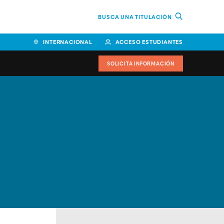
BUSCA UNA TITULACIÓN
INTERNACIONAL
ACCESO ESTUDIANTES
SOLICITA INFORMACIÓN
Facultad de Ciencias de la
Educación y Humanidades
Facultad de Ciencias de la
Salud
Facultad de Economía y
Empresa
Escuela Superior de Ingeniería
y Tecnología (ESIT)
Facultad de Derecho