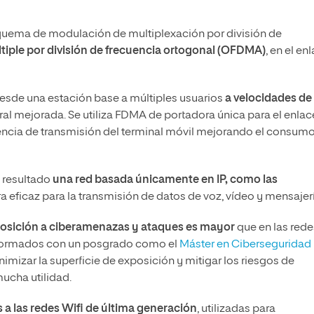
squema de modulación de multiplexación por división de
tiple por división de frecuencia ortogonal (OFDMA)
, en el en
esde una estación base a múltiples usuarios
a velocidades de
tral mejorada. Se utiliza FDMA de portadora única para el enlac
otencia de transmisión del terminal móvil mejorando el consum
o resultado
una red basada únicamente en IP, como las
a eficaz para la transmisión de datos de voz, vídeo y mensajerí
xposición a ciberamenazas y ataques es mayor
que en las rede
s formados con un posgrado como el
Máster en Ciberseguridad
imizar la superficie de exposición y mitigar los riesgos de
mucha utilidad.
 a las redes Wifi de última generación
, utilizadas para