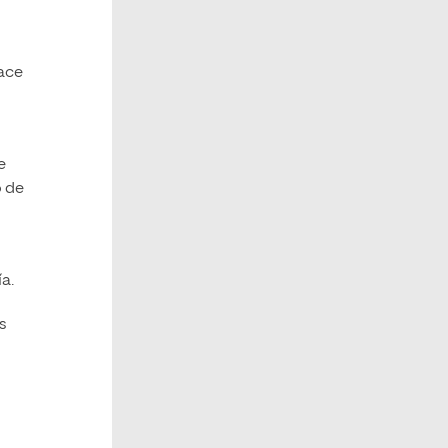
lace
e
o de
a.
s