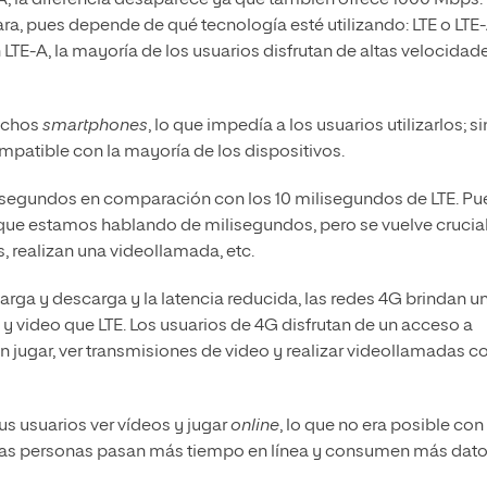
-A, la diferencia desaparece ya que también ofrece 1000 Mbps.
ra, pues depende de qué tecnología esté utilizando: LTE o LTE-
LTE-A, la mayoría de los usuarios disfrutan de altas velocidad
uchos
smartphones
, lo que impedía a los usuarios utilizarlos; si
patible con la mayoría de los dispositivos.
lisegundos en comparación con los 10 milisegundos de LTE. P
ue estamos hablando de milisegundos, pero se vuelve crucia
 realizan una videollamada, etc.
arga y descarga y la latencia reducida, las redes 4G brindan u
 video que LTE. Los usuarios de 4G disfrutan de un acceso a
en jugar, ver transmisiones de video y realizar videollamadas c
us usuarios ver vídeos y jugar
online
, lo que no era posible con
 las personas pasan más tiempo en línea y consumen más dat