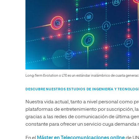
Long-Term Evolution o LTE es un estándar inalámbrico de cuarta generaci
DESCUBRE NUESTROS ESTUDIOS DE INGENIERÍA Y TECNOLOG
Nuestra vida actual, tanto a nivel personal como pro
plataformas de entretenimiento por suscripción, la
gracias a las redes de comunicación de última g
constante para ofrecer un servicio cuya demanda n
En el
Máster en Telecomunicaciones online
de UNI