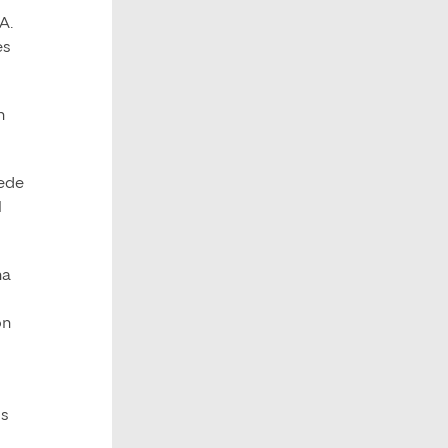
A.
es
n
uede
l
na
on
os