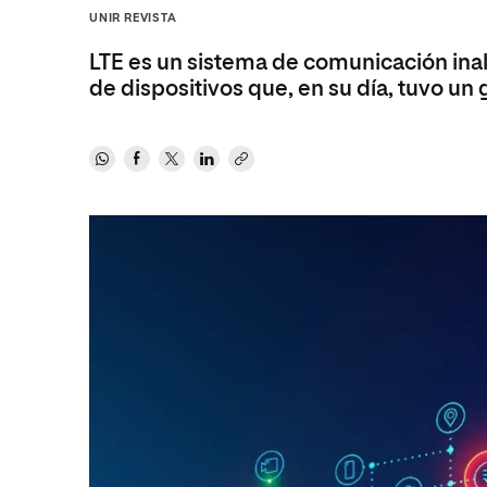
Diseño
Ingeniería y Tecnología
UNIR REVISTA
Ciencias P
Escuela de Humanidades
Ofici
Ciencias de la Salud
Diseño
Internacio
Inter
LTE es un sistema de comunicación inal
Normas de Organización y
Ciencias Sociales
Ciencias de la Salud
Funcionamiento
de dispositivos que, en su día, tuvo un 
Humanidades
Ciencias Sociales
Artes
Humanidades
Música
Artes
Música