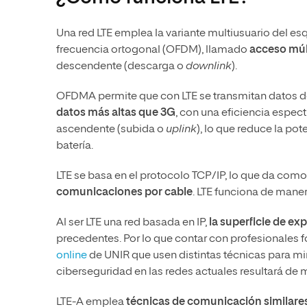
Una red LTE emplea la variante multiusuario del e
frecuencia ortogonal (OFDM), llamado
acceso múl
descendente (descarga o
downlink
).
OFDMA permite que con LTE se transmitan datos d
datos más altas que 3G
, con una eficiencia espec
ascendente (subida o
uplink
), lo que reduce la p
batería.
LTE se basa en el protocolo TCP/IP, lo que da com
comunicaciones por cable
. LTE funciona de maner
Al ser LTE una red basada en IP,
la superficie de e
precedentes. Por lo que contar con profesionale
online
de UNIR que usen distintas técnicas para min
ciberseguridad en las redes actuales resultará de 
LTE-A emplea
técnicas de comunicación similares