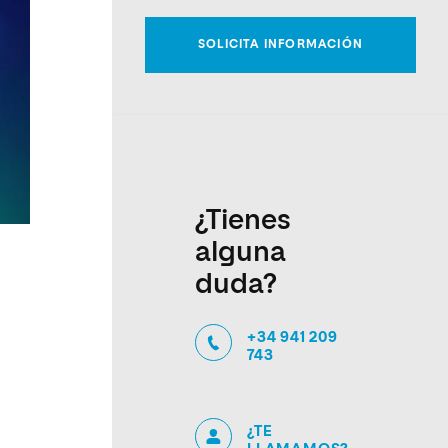
¿Tienes
alguna
duda?
+34 941 209
743
¿TE