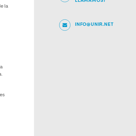
LLAMAMOS?
e la
INFO@UNIR.NET
ra
a.
res