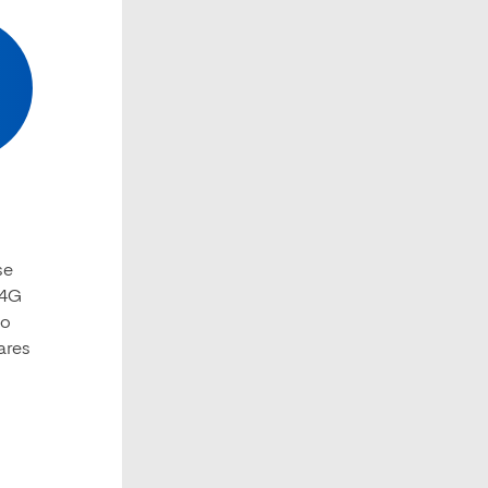
se
 4G
io
ares