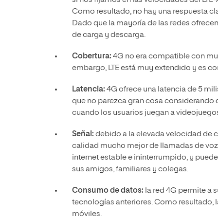
si nos fijamos en las velocidades del LTE
Como resultado, no hay una respuesta cla
Dado que la mayoría de las redes ofrecen 
de carga y descarga.
Cobertura:
4G no era compatible con m
embargo, LTE está muy extendido y es com
Latencia:
4G ofrece una latencia de 5 mi
que no parezca gran cosa considerando q
cuando los usuarios juegan a videojuegos,
Señal:
debido a la elevada velocidad de c
calidad mucho mejor de llamadas de voz y
internet estable e ininterrumpido, y pued
sus amigos, familiares y colegas.
Consumo de datos:
la red 4G permite a s
tecnologías anteriores. Como resultado,
móviles.