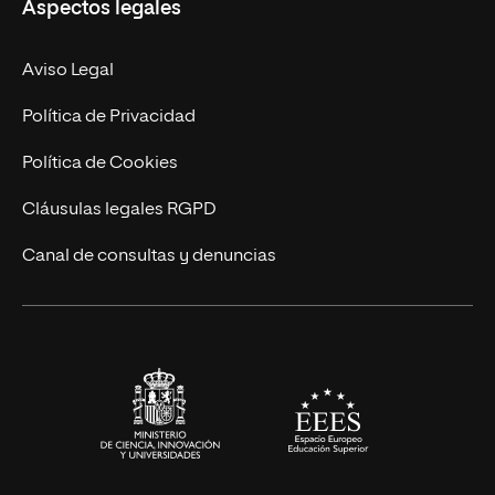
Aspectos legales
Doctorados
Facultades
Experto Universitario
Nuestro Equipo
Aviso Legal
Postgrados
Trabaja en UNIR
Política de Privacidad
Cursos Universitarios
Actualidad
Política de Cookies
UNIR Revista
Cláusulas legales RGPD
Eventos
Canal de consultas y denuncias
Alianzas corporativas
Sala de prensa
Contacto