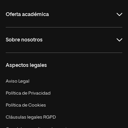
La
Rioja
Oferta académica
Grados
Sobre nosotros
Másteres Oficiales
Másteres Propios
Misión y Valores
Aspectos legales
Doctorados
Facultades
Experto Universitario
Nuestro Equipo
Aviso Legal
Postgrados
Trabaja en UNIR
Política de Privacidad
Cursos Universitarios
Actualidad
Política de Cookies
UNIR Revista
Cláusulas legales RGPD
Eventos