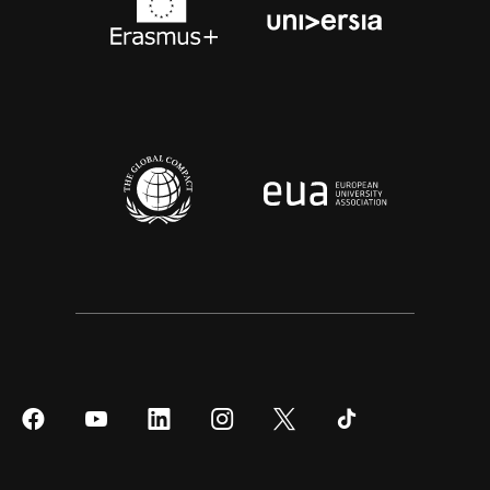
Síguenos
Síguenos
Síguenos
Síguenos
Síguenos
Síguenos
en
en
en
en
en
en
Facebook
YouTube
LinkedIn
Instagram
Twitter
Tiktok