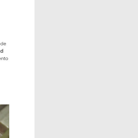
 de
ad
ento