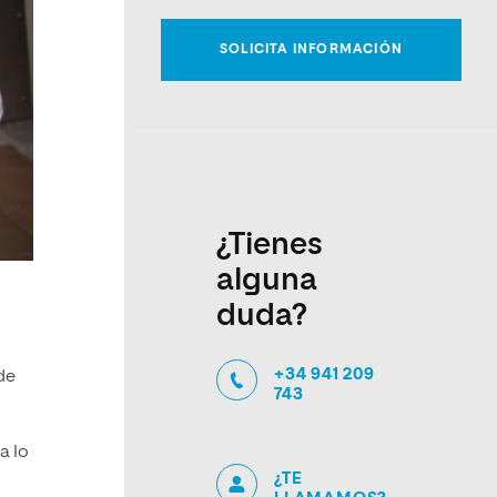
¿Tienes
alguna
duda?
+34 941 209
de
743
a lo
¿TE