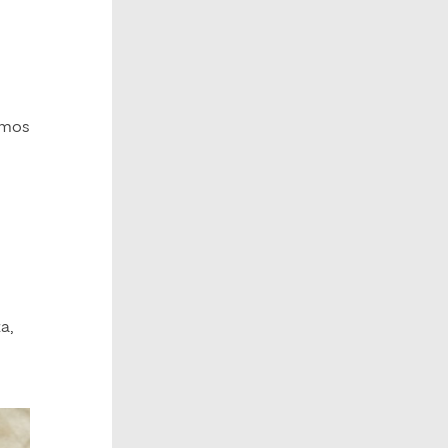
ismos
a,
s