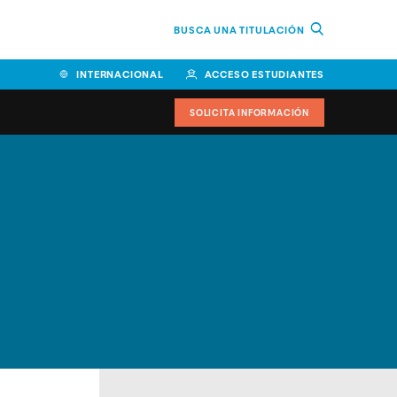
BUSCA UNA TITULACIÓN
INTERNACIONAL
ACCESO ESTUDIANTES
SOLICITA INFORMACIÓN
Facultad de Ciencias de la
Educación y Humanidades
Facultad de Ciencias de la
Salud
Facultad de Economía y
Empresa
Escuela Superior de Ingeniería
y Tecnología (ESIT)
Facultad de Derecho