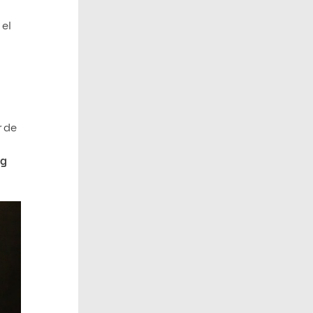
 el
r de
ng