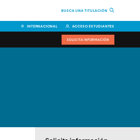
BUSCA UNA TITULACIÓN
INTERNACIONAL
ACCESO ESTUDIANTES
SOLICITA INFORMACIÓN
Facultad de Ciencias de la
Educación y Humanidades
Facultad de Ciencias de la
Salud
Facultad de Economía y
Empresa
Escuela Superior de Ingeniería
y Tecnología (ESIT)
Facultad de Derecho