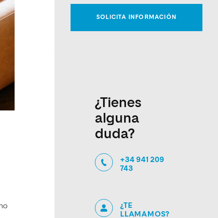
¿Tienes
alguna
duda?
+34 941 209
743
¿TE
 no
LLAMAMOS?