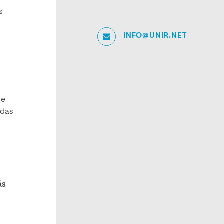
s
INFO@UNIR.NET
de
adas
ás