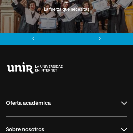
La fuerza que necesitas
Anterior
Siguiente
Universidad
Internacional
de
La
Rioja
Oferta académica
Grados
Sobre nosotros
Másteres Oficiales