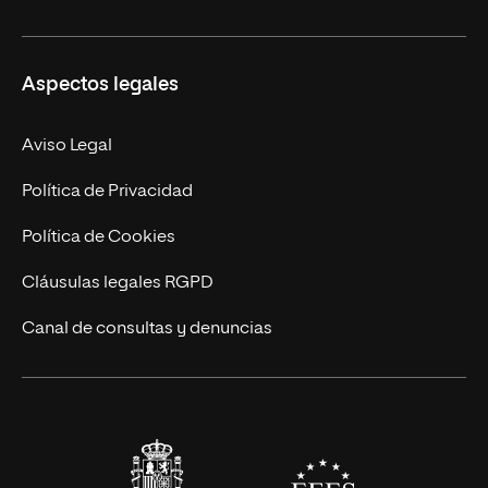
Másteres Propios
Misión y Valores
Aspectos legales
Doctorados
Facultades
Experto Universitario
Nuestro Equipo
Aviso Legal
Postgrados
Trabaja en UNIR
Política de Privacidad
Cursos Universitarios
Actualidad
Política de Cookies
UNIR Revista
Cláusulas legales RGPD
Eventos
Canal de consultas y denuncias
Alianzas corporativas
Sala de prensa
Contacto