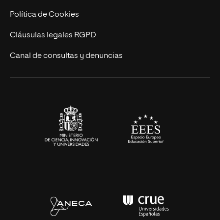
Cursos Universitarios
Actualidad
Política de Cookies
UNIR Revista
Cláusulas legales RGPD
Eventos
Canal de consultas y denuncias
Alianzas corporativas
Sala de prensa
Contacto