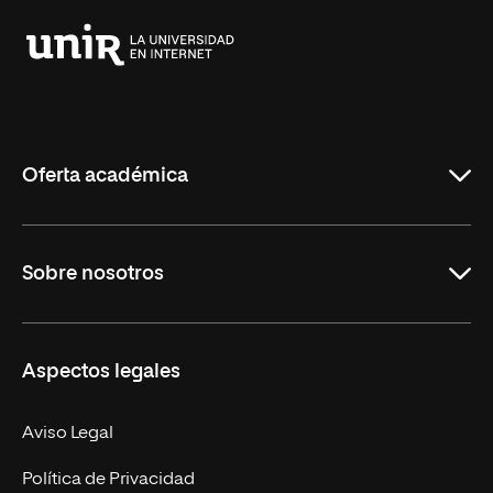
Universidad
Internacional
de
La
Rioja
Oferta académica
Grados
Sobre nosotros
Másteres Oficiales
Másteres Propios
Misión y Valores
Aspectos legales
Doctorados
Facultades
Experto Universitario
Nuestro Equipo
Aviso Legal
Postgrados
Trabaja en UNIR
Política de Privacidad