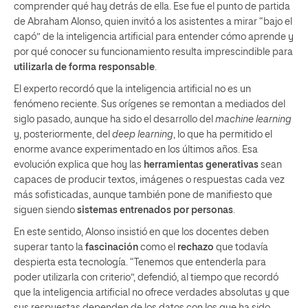
comprender qué hay detrás de ella. Ese fue el punto de partida
de Abraham Alonso, quien invitó a los asistentes a mirar “bajo el
capó” de la inteligencia artificial para entender cómo aprende y
por qué conocer su funcionamiento resulta imprescindible para
utilizarla de forma responsable
.
El experto recordó que la inteligencia artificial no es un
fenómeno reciente. Sus orígenes se remontan a mediados del
siglo pasado, aunque ha sido el desarrollo del
machine learning
y, posteriormente, del
deep learning
, lo que ha permitido el
enorme avance experimentado en los últimos años. Esa
evolución explica que hoy las
herramientas generativas
sean
capaces de producir textos, imágenes o respuestas cada vez
más sofisticadas, aunque también pone de manifiesto que
siguen siendo
sistemas entrenados por personas
.
En este sentido, Alonso insistió en que los docentes deben
superar tanto la
fascinación
como el
rechazo
que todavía
despierta esta tecnología. “Tenemos que entenderla para
poder utilizarla con criterio”, defendió, al tiempo que recordó
que la inteligencia artificial no ofrece verdades absolutas y que
sus respuestas dependen de los datos con los que ha sido