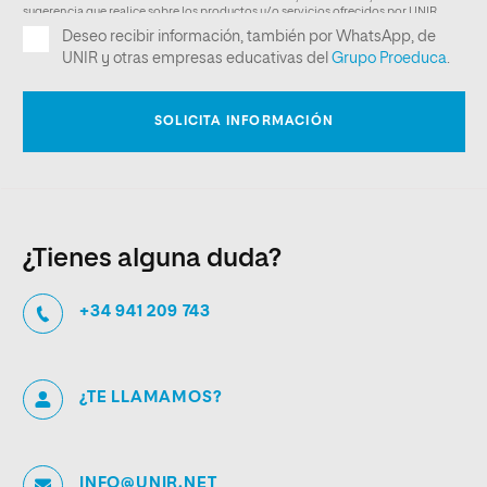
¿Tienes alguna duda?
+34 941 209 743
¿TE LLAMAMOS?
INFO@UNIR.NET