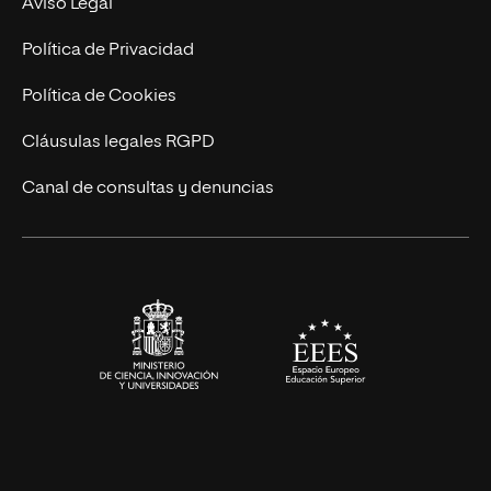
Aviso Legal
Postgrados
Trabaja en UNIR
Política de Privacidad
Cursos Universitarios
Actualidad
Política de Cookies
UNIR Revista
Cláusulas legales RGPD
Eventos
Canal de consultas y denuncias
Alianzas corporativas
Sala de prensa
Contacto