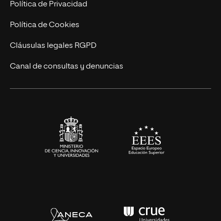
Trabaja en UNIR
Política de Privacidad
Cursos Universitarios
Actualidad
Política de Cookies
UNIR Revista
Cláusulas legales RGPD
Eventos
Canal de consultas y denuncias
Alianzas corporativas
Sala de prensa
Contacto