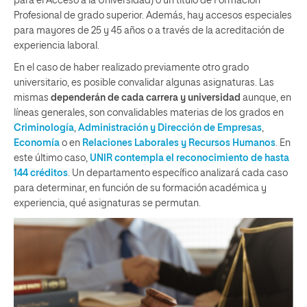
para el Acceso a la Universidad) o un título de Formación
Profesional de grado superior. Además, hay accesos especiales
para mayores de 25 y 45 años o a través de la acreditación de
experiencia laboral.
En el caso de haber realizado previamente otro grado
universitario, es posible convalidar algunas asignaturas. Las
mismas
dependerán de cada carrera y universidad
aunque, en
líneas generales, son convalidables materias de los grados en
Criminología
,
Administración y Dirección de Empresas
,
Economía
o en
Relaciones Laborales y Recursos Humanos
. En
este último caso,
UNIR contempla el reconocimiento de hasta
144 créditos
. Un departamento específico analizará cada caso
para determinar, en función de su formación académica y
experiencia, qué asignaturas se permutan.