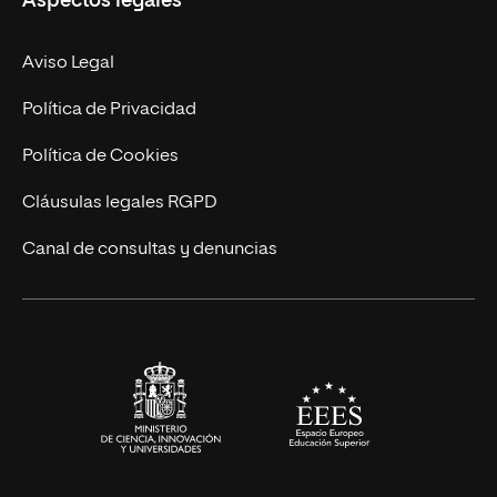
Aspectos legales
Doctorados
Facultades
Experto Universitario
Nuestro Equipo
Aviso Legal
Postgrados
Trabaja en UNIR
Política de Privacidad
Cursos Universitarios
Actualidad
Política de Cookies
UNIR Revista
Cláusulas legales RGPD
Eventos
Canal de consultas y denuncias
Alianzas corporativas
Sala de prensa
Contacto