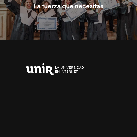
La fuerza que necesitas
Universidad
Internacional
de
La
Rioja