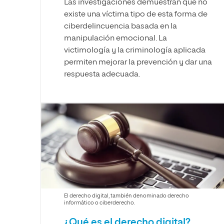
Las investigaciones demuestran que no
existe una víctima tipo de esta forma de
ciberdelincuencia basada en la
manipulación emocional. La
victimología y la criminología aplicada
permiten mejorar la prevención y dar una
respuesta adecuada.
El derecho digital, también denominado derecho
informático o ciberderecho.
¿Qué es el derecho digital?