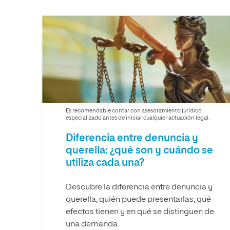
Diseño
Ingeniería y Tecnología
Ciencias P
Escuela de Humanidades
Ofici
Ciencias de la Salud
Diseño
Internacio
Inter
Normas de Organización y
Ciencias Sociales
Ciencias de la Salud
Funcionamiento
Humanidades
Ciencias Sociales
Artes
Humanidades
Música
Artes
Música
Es recomendable contar con asesoramiento jurídico
especializado antes de iniciar cualquier actuación legal.
Diferencia entre denuncia y
querella: ¿qué son y cuándo se
utiliza cada una?
Descubre la diferencia entre denuncia y
querella, quién puede presentarlas, qué
efectos tienen y en qué se distinguen de
una demanda.