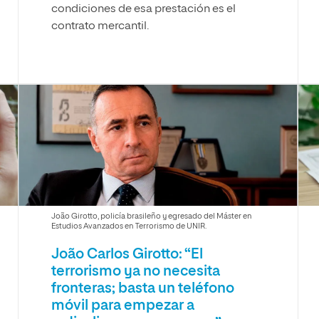
condiciones de esa prestación es el
contrato mercantil.
João Girotto, policía brasileño y egresado del Máster en
Estudios Avanzados en Terrorismo de UNIR.
João Carlos Girotto: “El
terrorismo ya no necesita
fronteras; basta un teléfono
móvil para empezar a