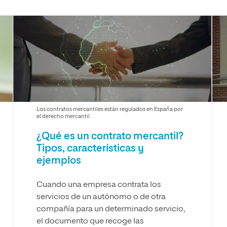
Máster Universitario en Psicopedagogía
olíticas y Relaciones
Acceso universitario para
na de Movilidad
nales
mayores
nacional
Máster Universitario en Atención Temprana y
Desarrollo Infantil
Máster Universitario en Enseñanza de Español
como Lengua Extranjera (ELE)
Los contratos mercantiles están regulados en España por
el derecho mercantil.
¿Qué es un contrato mercantil?
Tipos, características y
ejemplos
Cuando una empresa contrata los
servicios de un autónomo o de otra
compañía para un determinado servicio,
el documento que recoge las