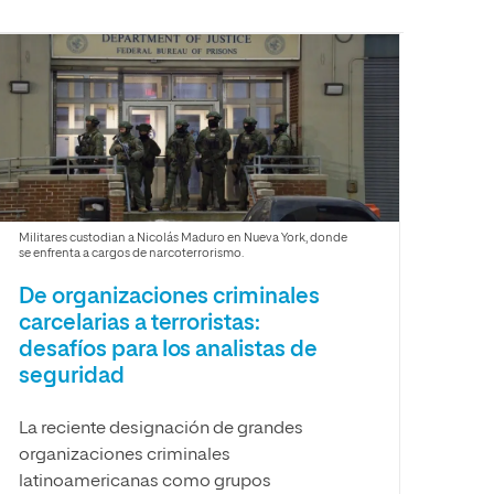
Facultad de Artes y Ciencias
Sociales
Escuela de Doctorado
Militares custodian a Nicolás Maduro en Nueva York, donde
se enfrenta a cargos de narcoterrorismo.
De organizaciones criminales
carcelarias a terroristas:
desafíos para los analistas de
seguridad
La reciente designación de grandes
organizaciones criminales
latinoamericanas como grupos