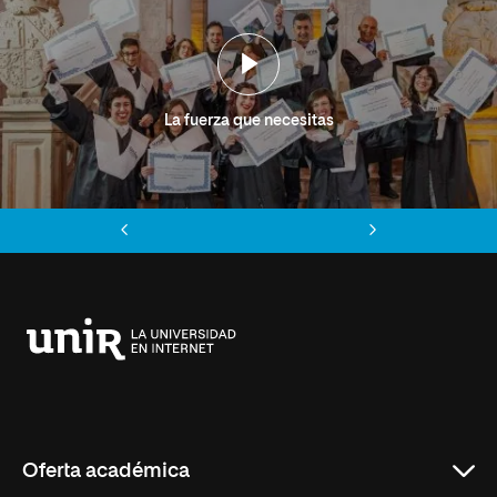
La fuerza que necesitas
Anterior
Siguiente
Universidad
Internacional
de
La
Rioja
Oferta académica