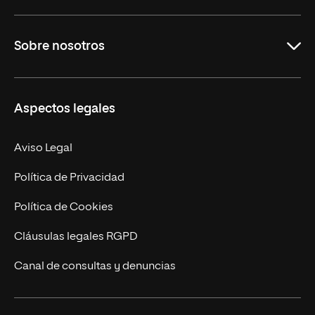
Grados
Sobre nosotros
Másteres Oficiales
Másteres Propios
Misión y Valores
Aspectos legales
Doctorados
Facultades
Experto Universitario
Nuestro Equipo
Aviso Legal
Postgrados
Trabaja en UNIR
Política de Privacidad
Cursos Universitarios
Actualidad
Política de Cookies
UNIR Revista
Cláusulas legales RGPD
Eventos
Canal de consultas y denuncias
Alianzas corporativas