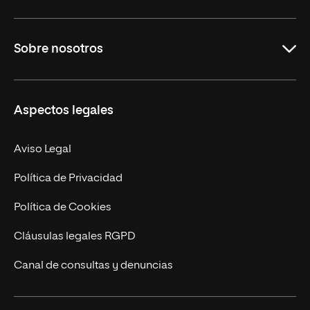
Grados
Sobre nosotros
Másteres Oficiales
Másteres Propios
Misión y Valores
Aspectos legales
Doctorados
Facultades
Experto Universitario
Nuestro Equipo
Aviso Legal
Postgrados
Trabaja en UNIR
Política de Privacidad
Cursos Universitarios
Actualidad
Política de Cookies
UNIR Revista
Cláusulas legales RGPD
Eventos
Canal de consultas y denuncias
Alianzas corporativas