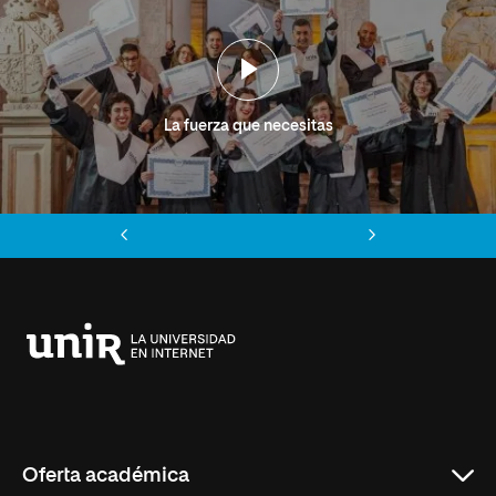
La fuerza que necesitas
Anterior
Siguiente
Universidad
Internacional
de
La
Rioja
Oferta académica