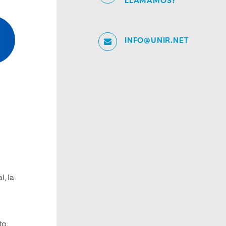
LLAMAMOS?
INFO@UNIR.NET
, la
to