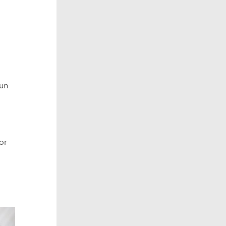
 un
or