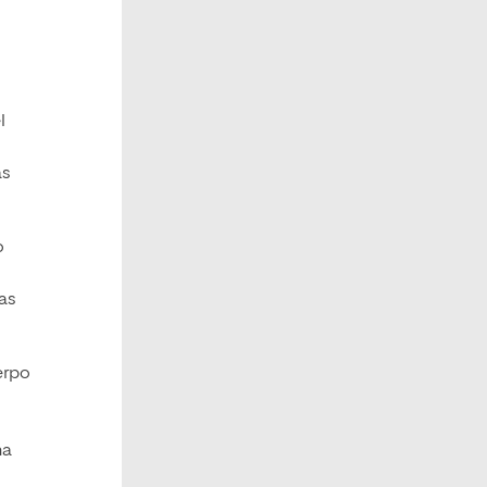
l
as
o
las
erpo
na