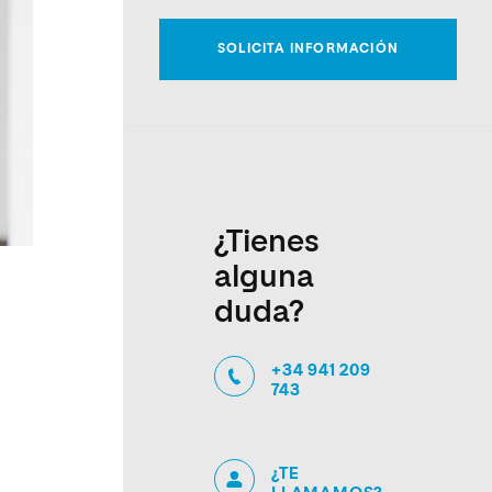
¿Tienes
alguna
duda?
+34 941 209
743
¿TE