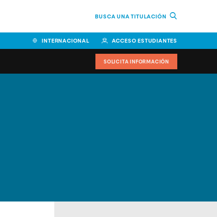
BUSCA UNA TITULACIÓN
INTERNACIONAL
ACCESO ESTUDIANTES
SOLICITA INFORMACIÓN
Facultad de Ciencias de la
Educación y Humanidades
Facultad de Ciencias de la
Salud
Facultad de Economía y
Empresa
Escuela Superior de Ingeniería
y Tecnología (ESIT)
Facultad de Derecho