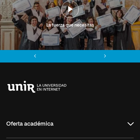
La fuerza que necesitas
Anterior
Siguiente
Universidad
Internacional
de
La
Rioja
Oferta académica