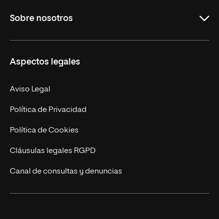
Grados
Sobre nosotros
Másteres Oficiales
Másteres Propios
Misión y Valores
Aspectos legales
Doctorados
Facultades
Experto Universitario
Nuestro Equipo
Aviso Legal
Postgrados
Trabaja en UNIR
Política de Privacidad
Cursos Universitarios
Actualidad
Política de Cookies
UNIR Revista
Cláusulas legales RGPD
Eventos
Canal de consultas y denuncias
Alianzas corporativas
Sala de prensa