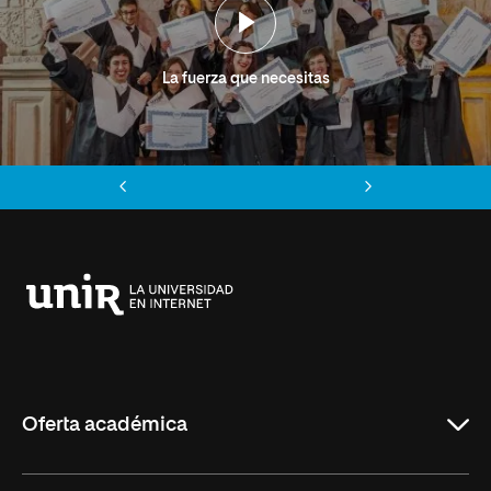
La fuerza que necesitas
Anterior
Siguiente
Universidad
Internacional
de
La
Rioja
Oferta académica
Grados