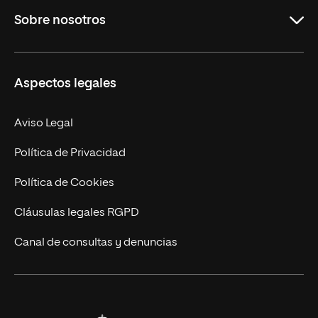
Sobre nosotros
Másteres Oficiales
Másteres Propios
Misión y Valores
Aspectos legales
Doctorados
Facultades
Experto Universitario
Nuestro Equipo
Aviso Legal
Postgrados
Trabaja en UNIR
Política de Privacidad
Cursos Universitarios
Actualidad
Política de Cookies
UNIR Revista
Cláusulas legales RGPD
Eventos
Canal de consultas y denuncias
Alianzas corporativas
Sala de prensa