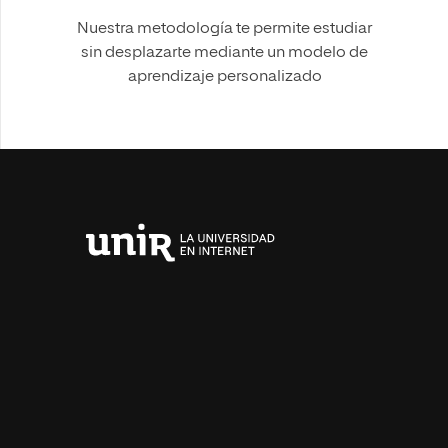
Nuestra metodología te permite estudiar
sin desplazarte mediante un modelo de
aprendizaje personalizado
Universidad
Internacional
de
La
Rioja