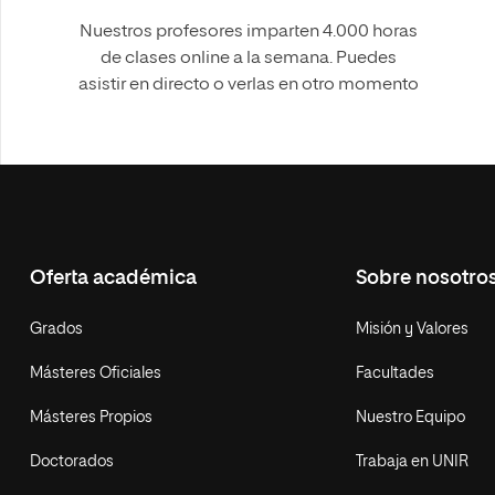
Nuestros profesores imparten 4.000 horas
de clases online a la semana. Puedes
asistir en directo o verlas en otro momento
Oferta académica
Sobre nosotro
Grados
Misión y Valores
Másteres Oficiales
Facultades
Másteres Propios
Nuestro Equipo
Doctorados
Trabaja en UNIR