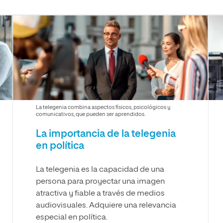
Máster Universitario en Psicopedagogía
olíticas y Relaciones
Acceso universitario para
na de Movilidad
nales
mayores
nacional
Máster Universitario en Atención Temprana y
Desarrollo Infantil
Máster Universitario en Enseñanza de Español
como Lengua Extranjera (ELE)
La telegenia combina aspectos físicos, psicológicos y
comunicativos, que pueden ser aprendidos.
La importancia de la telegenia
en política
La telegenia es la capacidad de una
persona para proyectar una imagen
atractiva y fiable a través de medios
audiovisuales. Adquiere una relevancia
especial en política.