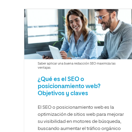
Diseño
Ingeniería y Tecnología
Ciencias P
Escuela de Humanidades
Ofici
Ciencias de la Salud
Diseño
Internacio
Inter
Normas de Organización y
Ciencias Sociales
Ciencias de la Salud
Funcionamiento
Humanidades
Ciencias Sociales
Artes
Humanidades
Música
Artes
Música
Saber aplicar una buena redacción SEO maximiza las
ventajas.
¿Qué es el SEO o
posicionamiento web?
Objetivos y claves
El SEO o posicionamiento web es la
optimización de sitios web para mejorar
su visibilidad en motores de búsqueda,
buscando aumentar el tráfico orgánico