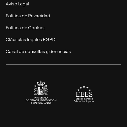
Experto Universitario
Nuestro Equipo
Aviso Legal
Postgrados
Trabaja en UNIR
Política de Privacidad
Cursos Universitarios
Actualidad
Política de Cookies
UNIR Revista
Cláusulas legales RGPD
Eventos
Canal de consultas y denuncias
Alianzas corporativas
Sala de prensa
Contacto