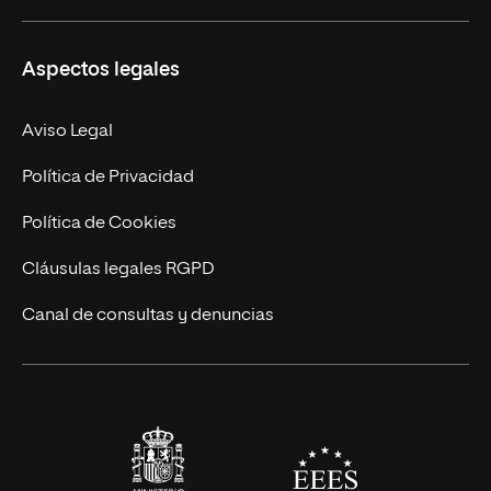
Másteres Propios
Misión y Valores
Aspectos legales
Doctorados
Facultades
Experto Universitario
Nuestro Equipo
Aviso Legal
Postgrados
Trabaja en UNIR
Política de Privacidad
Cursos Universitarios
Actualidad
Política de Cookies
UNIR Revista
Cláusulas legales RGPD
Eventos
Canal de consultas y denuncias
Alianzas corporativas
Sala de prensa
Contacto