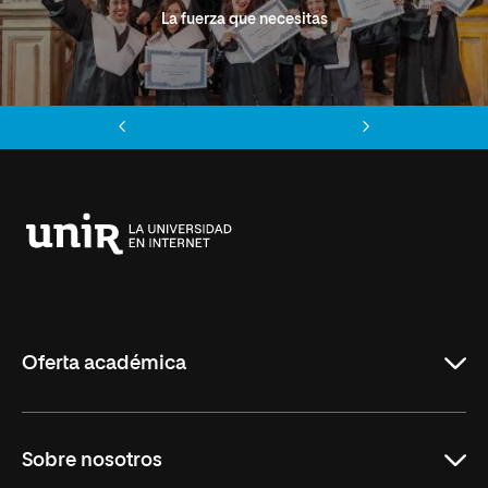
La fuerza que necesitas
Anterior
Siguiente
Universidad
Internacional
de
La
Rioja
Oferta académica
Grados
Sobre nosotros
Másteres Oficiales