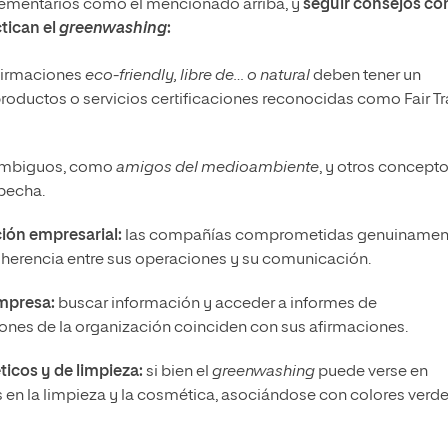
plementarios como el mencionado arriba, y
seguir consejos c
ctican el
greenwashing
:
firmaciones
eco-friendly, libre de… o natural
deben tener un
productos o servicios certificaciones reconocidas como Fair Tr
 ambiguos, como
amigos del medioambiente
, y otros concept
pecha.
ción empresarial:
las compañías comprometidas genuinamen
herencia entre sus operaciones y su comunicación.
empresa:
buscar información y acceder a informes de
cciones de la organización coinciden con sus afirmaciones.
ticos y de limpieza:
si bien el
greenwashing
puede verse en
en la limpieza y la cosmética, asociándose con colores verde