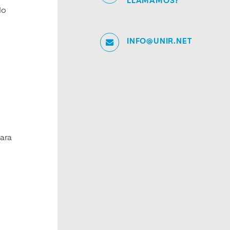
LLAMAMOS?
lo
INFO@UNIR.NET
ara
l