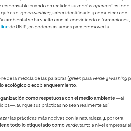
 responsable cuando en realidad su
modus operandi
es todo 
 qué es el
greenwashing
, saber identificarlo y comunicar con
n ambiental se ha vuelto crucial, convirtiendo a formaciones,
line
de UNIR, en poderosas armas para promover la
ne de la mezcla de las palabras (
green
para
verde
y
washing
p
do ecológico o ecoblanqueamiento
.
organización como respetuosa con el medio ambiente
—al
vicios—, aunque sus prácticas no sean realmente así.
razar
las prácticas más nocivas con la naturaleza y, por otra,
tiene todo lo etiquetado como
verde
, tanto a nivel empresaria