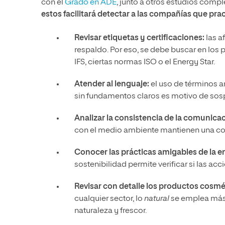
con el
Grado en ADE
, junto a otros estudios com
estos facilitará detectar a las compañías que pra
Revisar etiquetas y certificaciones:
las a
respaldo. Por eso, se debe buscar en los 
IFS, ciertas normas ISO o el Energy Star.
Atender al lenguaje:
el uso de términos
sin fundamentos claros es motivo de sos
Analizar la consistencia de la comunica
con el medio ambiente mantienen una co
Conocer las prácticas amigables de la 
sostenibilidad permite verificar si las a
Revisar con detalle los productos cosmé
cualquier sector, lo
natural
se emplea más 
naturaleza y frescor.