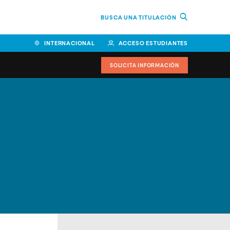
BUSCA UNA TITULACIÓN
INTERNACIONAL
ACCESO ESTUDIANTES
SOLICITA INFORMACIÓN
Facultad de Ciencias de la
Educación y Humanidades
Facultad de Ciencias de la
Salud
Facultad de Economía y
Empresa
Escuela Superior de Ingeniería
y Tecnología (ESIT)
Facultad de Derecho