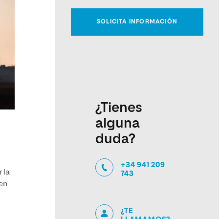
¿Tienes
alguna
duda?
+34 941 209
 la
743
en
¿TE