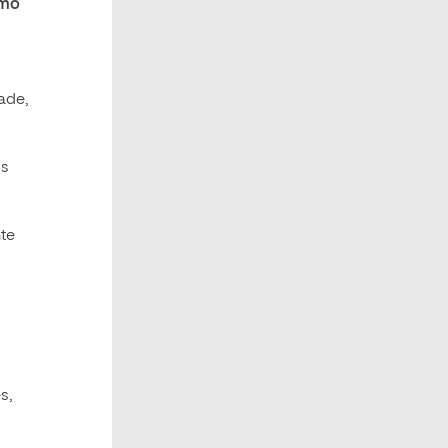
omo
ade,
os
te
s,