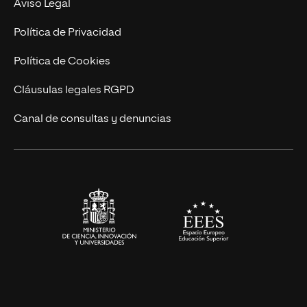
Nuestro Equipo
Aviso Legal
Postgrados
Trabaja en UNIR
Política de Privacidad
Cursos Universitarios
Actualidad
Política de Cookies
UNIR Revista
Cláusulas legales RGPD
Eventos
Canal de consultas y denuncias
Alianzas corporativas
Sala de prensa
Contacto