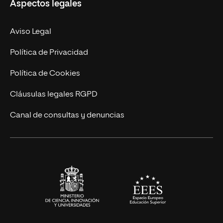
Aspectos legales
Doctorados
Facultades
Experto Universitario
Nuestro Equipo
Aviso Legal
Postgrados
Trabaja en UNIR
Política de Privacidad
Cursos Universitarios
Actualidad
Política de Cookies
UNIR Revista
Cláusulas legales RGPD
Eventos
Canal de consultas y denuncias
Alianzas corporativas
Sala de prensa
Contacto