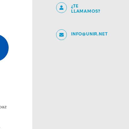
¿TE
LLAMAMOS?
INFO@UNIR.NET
apaz
e