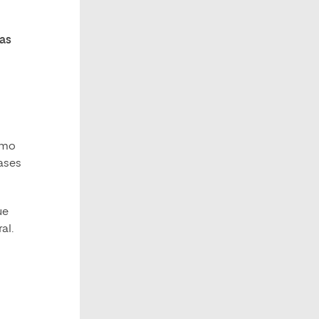
as
omo
ases
ue
ral.