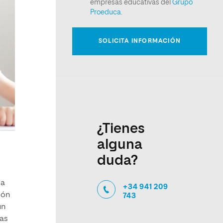
¿Tienes
alguna
duda?
la
+34 941 209
ión
743
un
las