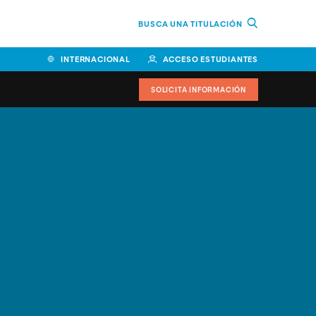
BUSCA UNA TITULACIÓN
INTERNACIONAL
ACCESO ESTUDIANTES
SOLICITA INFORMACIÓN
Facultad de Ciencias de la
Educación y Humanidades
Facultad de Ciencias de la
Salud
Facultad de Economía y
Empresa
Escuela Superior de Ingeniería
y Tecnología (ESIT)
Facultad de Derecho