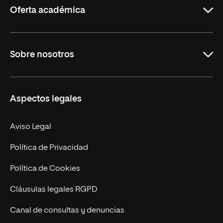
Oferta académica
Grados
Sobre nosotros
Másteres Oficiales
Másteres Propios
Misión y Valores
Aspectos legales
Doctorados
Facultades
Experto Universitario
Nuestro Equipo
Aviso Legal
Postgrados
Trabaja en UNIR
Política de Privacidad
Cursos Universitarios
Actualidad
Política de Cookies
UNIR Revista
Cláusulas legales RGPD
Eventos
Canal de consultas y denuncias