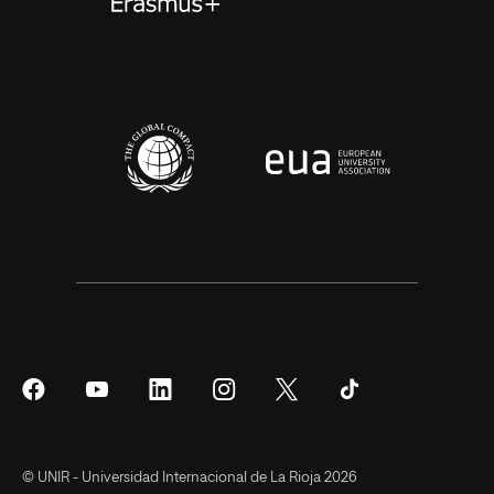
Síguenos
Síguenos
Síguenos
Síguenos
Síguenos
Síguenos
en
en
en
en
en
en
Facebook
YouTube
LinkedIn
Instagram
Twitter
Tiktok
© UNIR - Universidad Internacional de La Rioja 2026