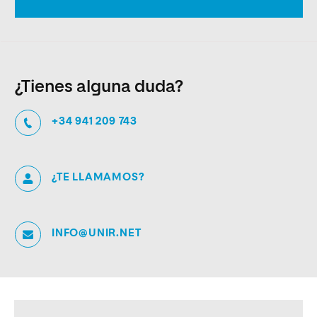
¿Tienes alguna duda?
+34 941 209 743
¿TE LLAMAMOS?
INFO@UNIR.NET