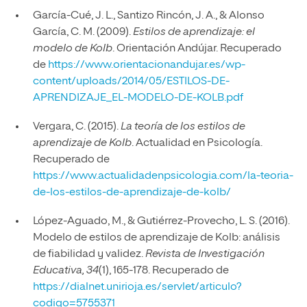
García-Cué, J. L., Santizo Rincón, J. A., & Alonso
García, C. M. (2009).
Estilos de aprendizaje: el
modelo de Kolb
. Orientación Andújar. Recuperado
de
https://www.orientacionandujar.es/wp-
content/uploads/2014/05/ESTILOS-DE-
APRENDIZAJE_EL-MODELO-DE-KOLB.pdf
Vergara, C. (2015).
La teoría de los estilos de
aprendizaje de Kolb
. Actualidad en Psicología.
Recuperado de
https://www.actualidadenpsicologia.com/la-teoria-
de-los-estilos-de-aprendizaje-de-kolb/
López-Aguado, M., & Gutiérrez-Provecho, L. S. (2016).
Modelo de estilos de aprendizaje de Kolb: análisis
de fiabilidad y validez.
Revista de Investigación
Educativa, 34
(1), 165-178. Recuperado de
https://dialnet.unirioja.es/servlet/articulo?
codigo=5755371