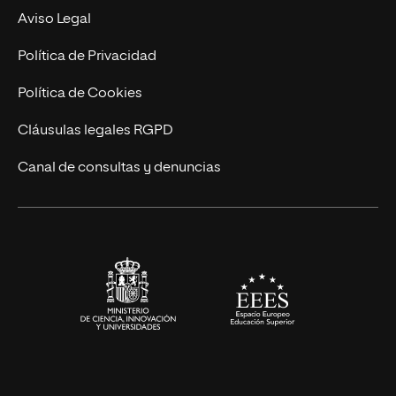
Experto Universitario
Nuestro Equipo
Aviso Legal
Postgrados
Trabaja en UNIR
Política de Privacidad
Cursos Universitarios
Actualidad
Política de Cookies
UNIR Revista
Cláusulas legales RGPD
Eventos
Canal de consultas y denuncias
Alianzas corporativas
Sala de prensa
Contacto