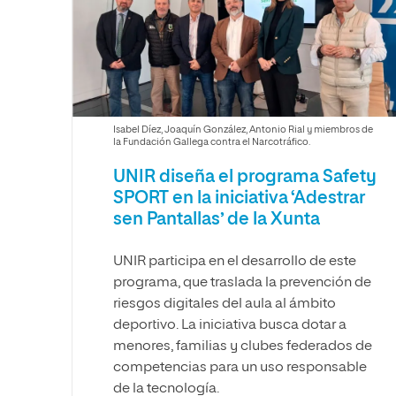
Diseño
Ingeniería y Tecnología
Ciencias P
Escuela de Humanidades
Ofici
Ciencias de la Salud
Diseño
Internacio
Inter
Normas de Organización y
Ciencias Sociales
Ciencias de la Salud
Funcionamiento
Humanidades
Ciencias Sociales
Artes
Humanidades
Isabel Díez, Joaquín González, Antonio Rial y miembros de
la Fundación Gallega contra el Narcotráfico.
Música
Artes
UNIR diseña el programa Safety
Música
SPORT en la iniciativa ‘Adestrar
sen Pantallas’ de la Xunta
UNIR participa en el desarrollo de este
programa, que traslada la prevención de
riesgos digitales del aula al ámbito
deportivo. La iniciativa busca dotar a
menores, familias y clubes federados de
competencias para un uso responsable
de la tecnología.