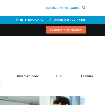
BUSCA UNA TITULACIÓN
INTERNACIONAL
ACCESO ESTUDIANTES
SOLICITA INFORMACIÓN
Facultad de Ciencias de la
Educación y Humanidades
Facultad de Ciencias de la
Salud
Internacional
RSC
Cultura
Facultad de Economía y
Empresa
Escuela Superior de Ingeniería
y Tecnología (ESIT)
Facultad de Derecho