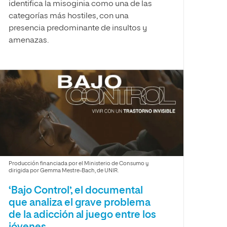
identifica la misoginia como una de las
categorías más hostiles, con una
presencia predominante de insultos y
amenazas.
Producción financiada por el Ministerio de Consumo y
dirigida por Gemma Mestre-Bach, de UNIR.
‘Bajo Control’, el documental
que analiza el grave problema
de la adicción al juego entre los