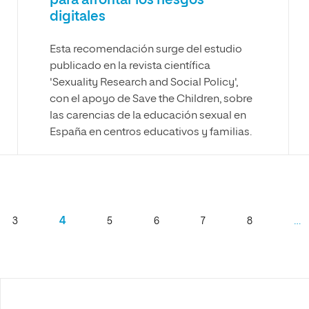
para afrontar los riesgos
digitales
Esta recomendación surge del estudio
publicado en la revista científica
'Sexuality Research and Social Policy',
con el apoyo de Save the Children, sobre
las carencias de la educación sexual en
España en centros educativos y familias.
4
…
3
5
6
7
8