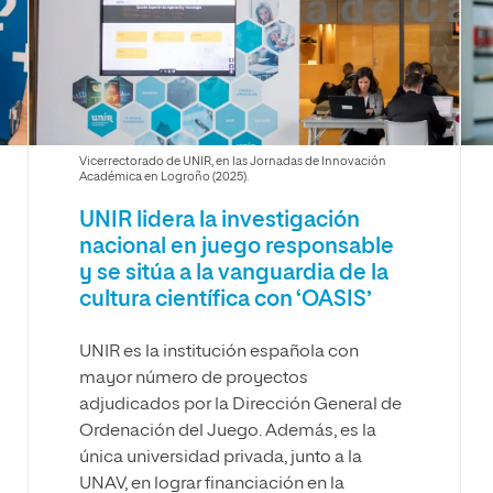
Máster Universitario en Psicopedagogía
olíticas y Relaciones
Acceso universitario para
na de Movilidad
nales
mayores
nacional
Máster Universitario en Atención Temprana y
Desarrollo Infantil
Máster Universitario en Enseñanza de Español
como Lengua Extranjera (ELE)
Vicerrectorado de UNIR, en las Jornadas de Innovación
Académica en Logroño (2025).
UNIR lidera la investigación
nacional en juego responsable
y se sitúa a la vanguardia de la
cultura científica con ‘OASIS’
UNIR es la institución española con
mayor número de proyectos
adjudicados por la Dirección General de
Ordenación del Juego. Además, es la
única universidad privada, junto a la
UNAV, en lograr financiación en la