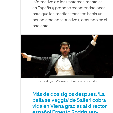
informativo de los trastornos mentales
en España y propone recomendaciones
para que los medios transiten hacia un
periodismo constructivo y centrado en el
paciente.
Ernesto Rodríguez-Monsalve durante un concierto.
Más de dos siglos después, ‘La
bella selvaggia’ de Salieri cobra
vida en Viena gracias al director
español Ernesto Rodríguez-